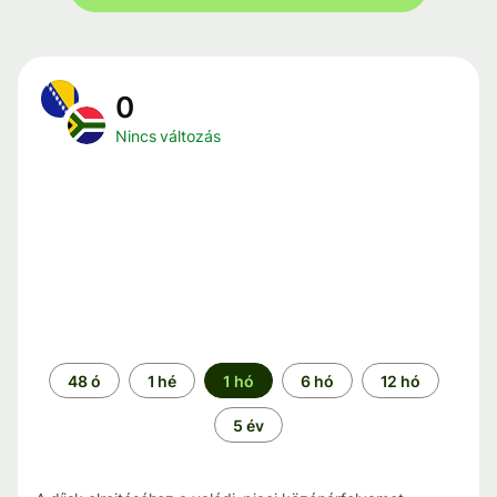
0
Nincs változás
Időszak
48 ó
1 hé
1 hó
6 hó
12 hó
5 év