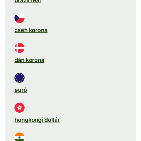
brazil real
cseh korona
dán korona
euró
hongkongi dollár