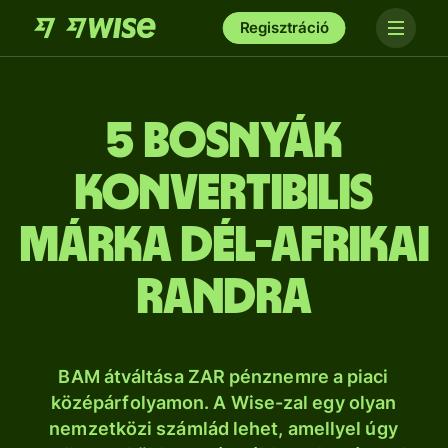
Regisztráció
5 bosnyák
konvertibilis
márka dél-afrikai
randra
BAM átváltása ZAR pénznemre a piaci
középárfolyamon. A Wise-zal egy olyan
nemzetközi számlád lehet, amellyel úgy