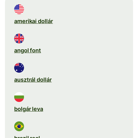
amerikai dollár
angol font
ausztrál dollár
bolgár leva