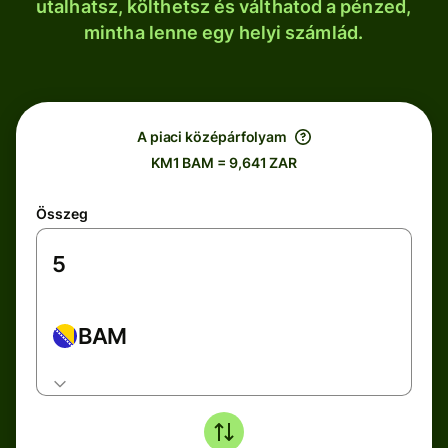
utalhatsz, költhetsz és válthatod a pénzed,
mintha lenne egy helyi számlád.
A piaci középárfolyam
KM1 BAM = 9,641 ZAR
Összeg
BAM