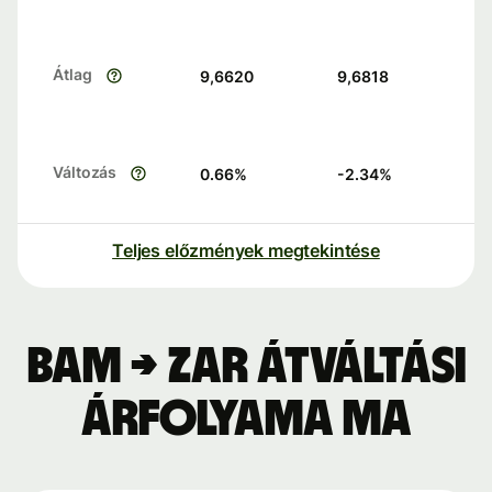
Átlag
9,6620
9,6818
Változás
0.66
%
-2.34
%
Teljes előzmények megtekintése
BAM → ZAR átváltási
árfolyama ma