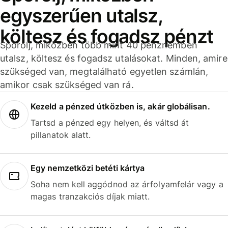
egyszerűen utalsz,
költesz és fogadsz pénzt
Spórolj, miközben több mint 40 pénznemben
utalsz, költesz és fogadsz utalásokat. Minden, amire
szükséged van, megtalálható egyetlen számlán,
amikor csak szükséged van rá.
Kezeld a pénzed útközben is, akár globálisan.
Tartsd a pénzed egy helyen, és váltsd át
pillanatok alatt.
Egy nemzetközi betéti kártya
Soha nem kell aggódnod az árfolyamfelár vagy a
magas tranzakciós díjak miatt.