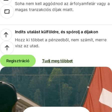
Soha nem kell aggódnod az árfolyamfelár vagy a
magas tranzakciós díjak miatt.
Indíts utalást külföldre, és spórolj a díjakon
Hozz ki többet a pénzedből, nem számít, merre
visz az utad.
Regisztráció
Tudj meg többet