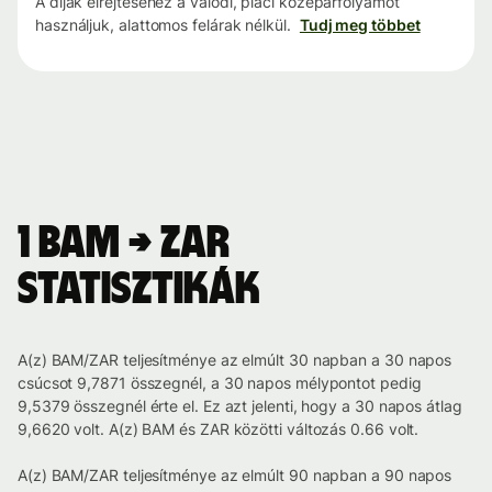
A díjak elrejtéséhez a valódi, piaci középárfolyamot
használjuk, alattomos felárak nélkül.
Tudj meg többet
1 BAM → ZAR
statisztikák
A(z) BAM/ZAR teljesítménye az elmúlt 30 napban a 30 napos
csúcsot 9,7871 összegnél, a 30 napos mélypontot pedig
9,5379 összegnél érte el. Ez azt jelenti, hogy a 30 napos átlag
9,6620 volt. A(z) BAM és ZAR közötti változás 0.66 volt.
A(z) BAM/ZAR teljesítménye az elmúlt 90 napban a 90 napos