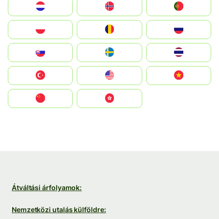
Nederland
Norge
Portugal
Polska
România
Россия
Slovensko
Ruoŧŧa
ไทย
Türkiye
United States
Vietnam
中国
中國香港特別行政區
Átváltási árfolyamok:
Nemzetközi utalás külföldre: