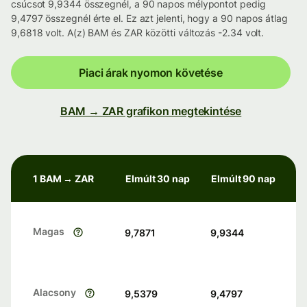
csúcsot 9,9344 összegnél, a 90 napos mélypontot pedig
9,4797 összegnél érte el. Ez azt jelenti, hogy a 90 napos átlag
9,6818 volt. A(z) BAM és ZAR közötti változás -2.34 volt.
Piaci árak nyomon követése
BAM → ZAR grafikon megtekintése
1 BAM → ZAR
Elmúlt 30 nap
Elmúlt 90 nap
Magas
9,7871
9,9344
Alacsony
9,5379
9,4797