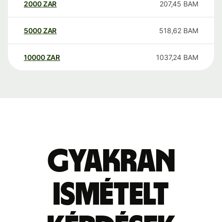
2000
ZAR
207,45
BAM
5000
ZAR
518,62
BAM
10000
ZAR
1037,24
BAM
Gyakran
ismételt