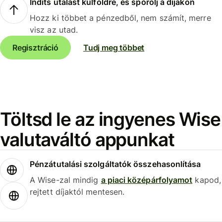
Indíts utalást külföldre, és spórolj a díjakon
Hozz ki többet a pénzedből, nem számít, merre
visz az utad.
Regisztráció
Tudj meg többet
Töltsd le az ingyenes Wise
valutaváltó appunkat
Pénzátutalási szolgáltatók összehasonlítása
A Wise-zal mindig
a piaci középárfolyamot
kapod,
rejtett díjaktól mentesen.