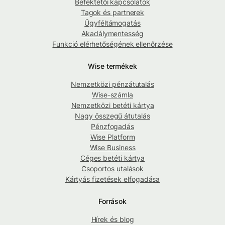
Befektetői kapcsolatok
Tagok és partnerek
Ügyféltámogatás
Akadálymentesség
Funkció elérhetőségének ellenőrzése
Wise termékek
Nemzetközi pénzátutalás
Wise-számla
Nemzetközi betéti kártya
Nagy összegű átutalás
Pénzfogadás
Wise Platform
Wise Business
Céges betéti kártya
Csoportos utalások
Kártyás fizetések elfogadása
Források
Hírek és blog