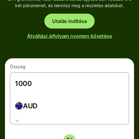
két pénznemet, és tekintsd meg a részletes adatokat.
Utalás indítása
Átváltási árfolyam nyomon követése
Összeg
AUD