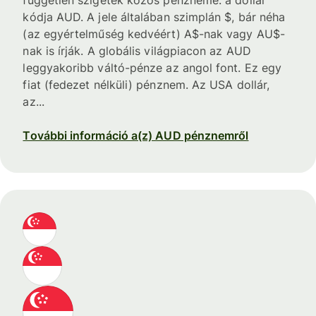
független szigetek közös pénzneme. a dollár
kódja AUD. A jele általában szimplán $, bár néha
(az egyértelműség kedvéért) A$-nak vagy AU$-
nak is írják. A globális világpiacon az AUD
leggyakoribb váltó-pénze az angol font. Ez egy
fiat (fedezet nélküli) pénznem. Az USA dollár,
az...
További információ a(z) AUD pénznemről