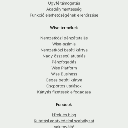
Ügyféltámogatás
Akadálymentesség
Funkció elérhetőségének ellenőrzése
Wise termékek
Nemzetközi pénzátutalás
Wise-számla
Nemzetközi betéti kártya
Nagy összegű átutalás
Pénzfogadás
Wise Platform
Wise Business
Céges betéti kártya
Csoportos utalások
Kártyás fizetések elfogadása
Források
Hírek és blog
Kutatási adatvédelmi szabályzat
Valutaváltó