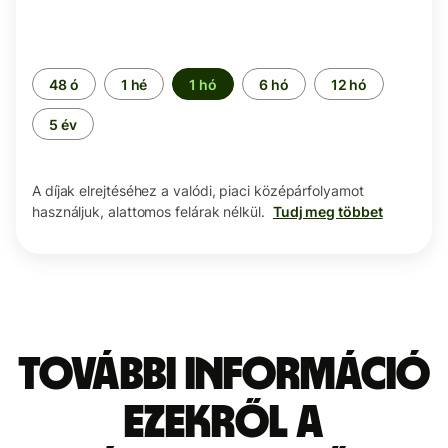
Időszak
48 ó
1 hé
1 hó
6 hó
12 hó
5 év
A díjak elrejtéséhez a valódi, piaci középárfolyamot
használjuk, alattomos felárak nélkül.
Tudj meg többet
További információ
ezekről a