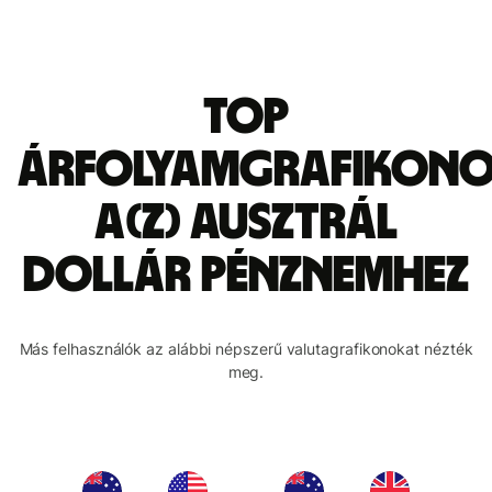
Top
árfolyamgrafikon
a(z) ausztrál
dollár pénznemhez
Más felhasználók az alábbi népszerű valutagrafikonokat nézték
meg.
→
→