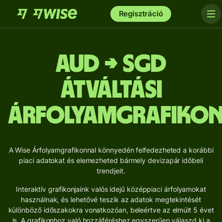
Regisztráció
AUD → SGD
Átváltási
árfolyamgrafiko
A Wise Árfolyamgrafikonnal könnyedén felfedezheted a korábbi
piaci adatokat és elemezheted bármely devizapár időbeli
trendjeit.
Interaktív grafikonjaink valós idejű középpiaci árfolyamokat
használnak, és lehetővé teszik az adatok megtekintését
különböző időszakokra vonatkozóan, beleértve az elmúlt 5 évet
is. A grafikonhoz való hozzáféréshez egyszerűen válaszd ki a