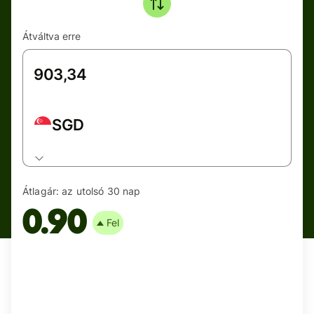
Átváltva erre
SGD
Átlagár:
az utolsó 30 nap
0.90
Fel