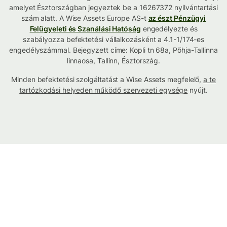
amelyet Észtországban jegyeztek be a 16267372 nyilvántartási
szám alatt. A Wise Assets Europe AS-t
az észt Pénzügyi
Felügyeleti és Szanálási Hatóság
engedélyezte és
szabályozza befektetési vállalkozásként a 4.1-1/174-es
engedélyszámmal. Bejegyzett címe: Kopli tn 68a, Põhja-Tallinna
linnaosa, Tallinn, Észtország.
Minden befektetési szolgáltatást a Wise Assets megfelelő,
a te
tartózkodási helyeden működő szervezeti egysége
nyújt.