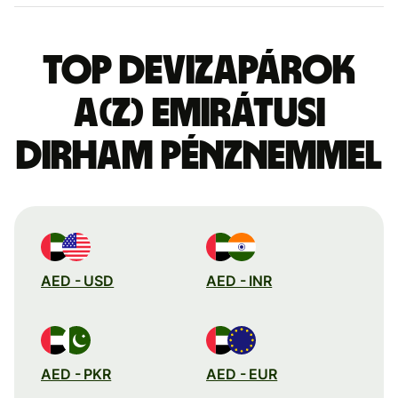
Top devizapárok
a(z) emirátusi
dirham pénznemmel
AED - USD
AED - INR
AED - PKR
AED - EUR