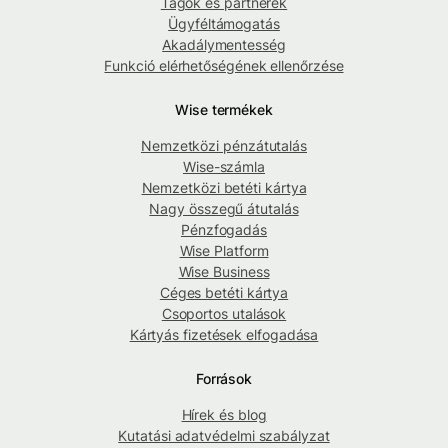
Tagok és partnerek
Ügyféltámogatás
Akadálymentesség
Funkció elérhetőségének ellenőrzése
Wise termékek
Nemzetközi pénzátutalás
Wise-számla
Nemzetközi betéti kártya
Nagy összegű átutalás
Pénzfogadás
Wise Platform
Wise Business
Céges betéti kártya
Csoportos utalások
Kártyás fizetések elfogadása
Források
Hírek és blog
Kutatási adatvédelmi szabályzat