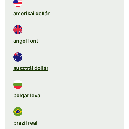
amerikai dollár
angol font
ausztrál dollár
bolgár leva
brazil real