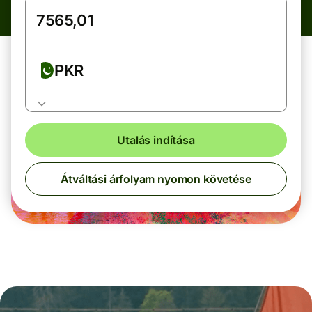
PKR
Utalás indítása
Átváltási árfolyam nyomon követése