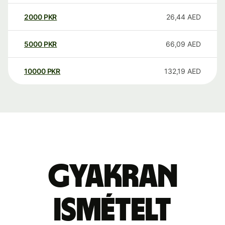
2000
PKR
26,44
AED
5000
PKR
66,09
AED
10000
PKR
132,19
AED
Gyakran
ismételt