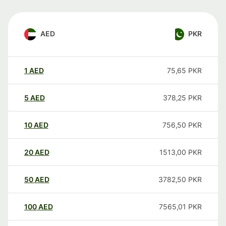
AED
PKR
1
AED
75,65
PKR
5
AED
378,25
PKR
10
AED
756,50
PKR
20
AED
1513,00
PKR
50
AED
3782,50
PKR
100
AED
7565,01
PKR