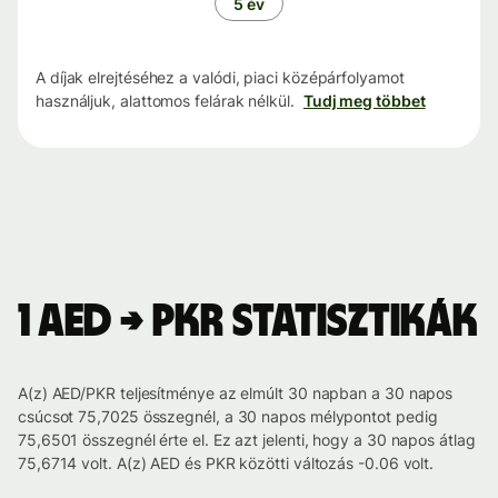
5 év
A díjak elrejtéséhez a valódi, piaci középárfolyamot
használjuk, alattomos felárak nélkül.
Tudj meg többet
1 AED → PKR statisztikák
A(z) AED/PKR teljesítménye az elmúlt 30 napban a 30 napos
csúcsot 75,7025 összegnél, a 30 napos mélypontot pedig
75,6501 összegnél érte el. Ez azt jelenti, hogy a 30 napos átlag
75,6714 volt. A(z) AED és PKR közötti változás -0.06 volt.