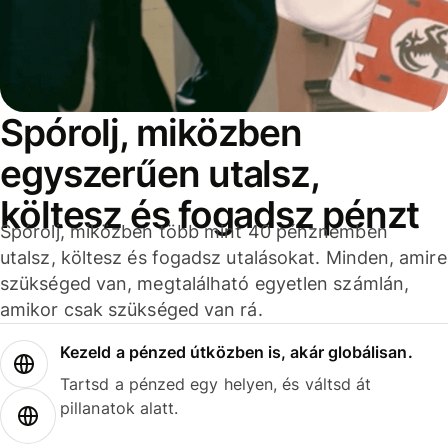
Spórolj, miközben
egyszerűen utalsz,
költesz és fogadsz pénzt
Spórolj, miközben több mint 40 pénznemben
utalsz, költesz és fogadsz utalásokat. Minden, amire
szükséged van, megtalálható egyetlen számlán,
amikor csak szükséged van rá.
Kezeld a pénzed útközben is, akár globálisan.
Tartsd a pénzed egy helyen, és váltsd át
pillanatok alatt.