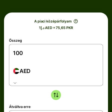
A piaci középárfolyam
د.إ1 AED = 75,65 PKR
Összeg
AED
Átváltva erre