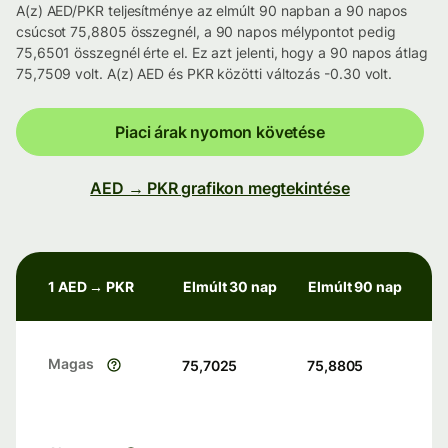
A(z) AED/PKR teljesítménye az elmúlt 90 napban a 90 napos
csúcsot 75,8805 összegnél, a 90 napos mélypontot pedig
75,6501 összegnél érte el. Ez azt jelenti, hogy a 90 napos átlag
75,7509 volt. A(z) AED és PKR közötti változás -0.30 volt.
Piaci árak nyomon követése
AED → PKR grafikon megtekintése
1 AED → PKR
Elmúlt 30 nap
Elmúlt 90 nap
Magas
75,7025
75,8805