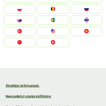
Polska
România
Россия
Slovensko
Ruoŧŧa
ไทย
Türkiye
United States
Vietnam
中国
中國香港特別行政區
Átváltási árfolyamok:
Nemzetközi utalás külföldre: