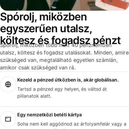
Spórolj, miközben
egyszerűen utalsz,
költesz és fogadsz pénzt
Spórolj, miközben több mint 40 pénznemben
utalsz, költesz és fogadsz utalásokat. Minden, amire
szükséged van, megtalálható egyetlen számlán,
amikor csak szükséged van rá.
Kezeld a pénzed útközben is, akár globálisan.
Tartsd a pénzed egy helyen, és váltsd át
pillanatok alatt.
Egy nemzetközi betéti kártya
Soha nem kell aggódnod az árfolyamfelár vagy a