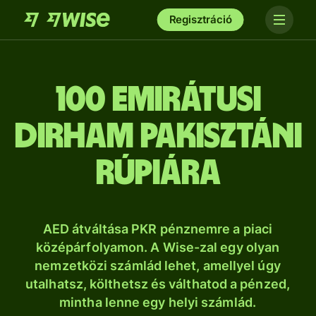
Regisztráció
100 emirátusi
dirham pakisztáni
rúpiára
AED átváltása PKR pénznemre a piaci
középárfolyamon. A Wise-zal egy olyan
nemzetközi számlád lehet, amellyel úgy
utalhatsz, költhetsz és válthatod a pénzed,
mintha lenne egy helyi számlád.