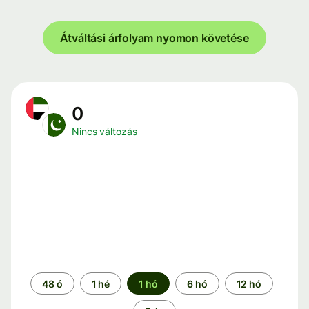
Átváltási árfolyam nyomon követése
0
Nincs változás
Időszak
48 ó
1 hé
1 hó
6 hó
12 hó