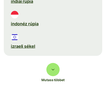
indiai rúpia
indonéz rúpia
izraeli sékel
Mutass többet