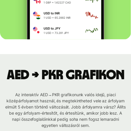
AED → PKR grafikon
Az interaktív AED→PKR grafikonunk valós idejű, piaci
középárfolyamot használ, és megtekintheted vele az árfolyam
elmúlt 5 évben történő változását. Jobb árfolyamra vársz? Állíts
be egy árfolyam-értesítőt, és értesítünk, amikor jobb lesz. A
napi összefoglalóinkkal pedig soha nem fogsz lemaradni
egyetlen változásról sem.