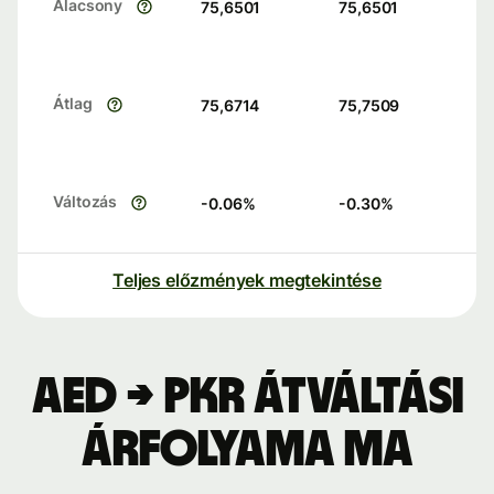
Alacsony
75,6501
75,6501
Átlag
75,6714
75,7509
Változás
-0.06
%
-0.30
%
Teljes előzmények megtekintése
AED → PKR átváltási
árfolyama ma