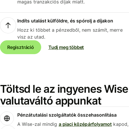
magas tranzakciós díjak miatt.
Indíts utalást külföldre, és spórolj a díjakon
Hozz ki többet a pénzedből, nem számít, merre
visz az utad.
Regisztráció
Tudj meg többet
Töltsd le az ingyenes Wise
valutaváltó appunkat
Pénzátutalási szolgáltatók összehasonlítása
A Wise-zal mindig
a piaci középárfolyamot
kapod,