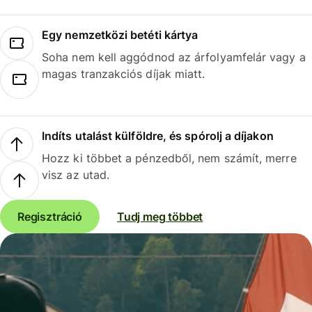
Egy nemzetközi betéti kártya
Soha nem kell aggódnod az árfolyamfelár vagy a
magas tranzakciós díjak miatt.
Indíts utalást külföldre, és spórolj a díjakon
Hozz ki többet a pénzedből, nem számít, merre
visz az utad.
Regisztráció
Tudj meg többet