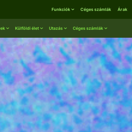
Funkciók
Céges számlák
Árak
yek
Külföldi élet
Utazás
Céges számlák