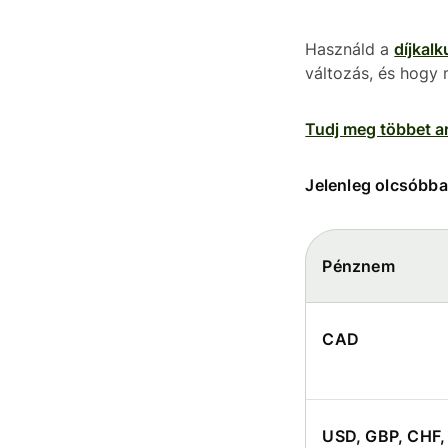
Használd a
díjkalk
változás, és hogy 
Tudj meg többet ar
Jelenleg olcsóbb
Pénznem
CAD
USD, GBP, CHF,