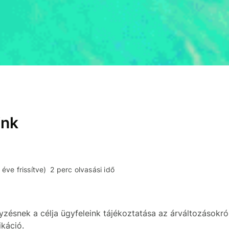
ink
éve frissítve)
2 perc olvasási idő
zésnek a célja ügyfeleink tájékoztatása az árváltozásokró
káció.