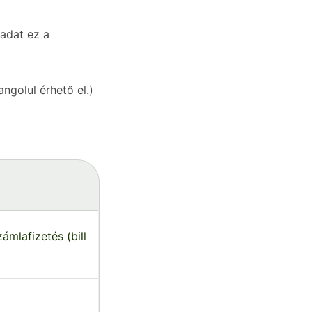
ladat ez a
angolul érhető el.)
ámlafizetés (bill