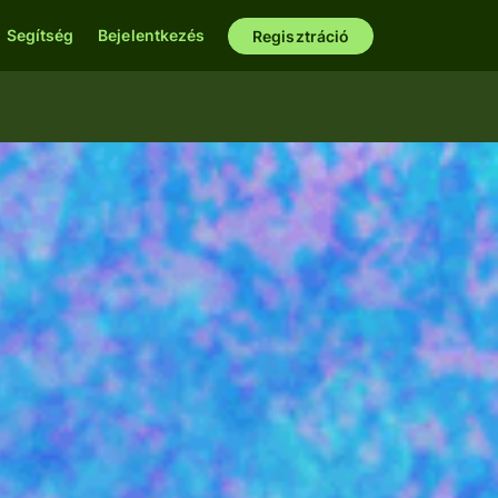
Segítség
Bejelentkezés
Regisztráció