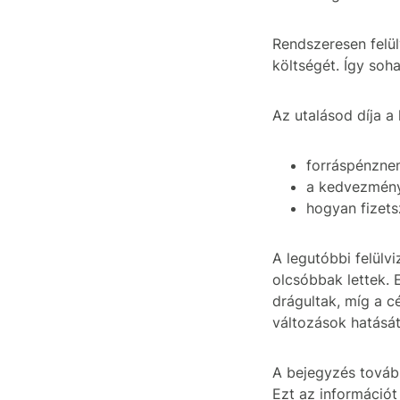
Rendszeresen felül
költségét. Így soh
Az utalásod díja a
forráspénzne
a kedvezmény
hogyan fizets
A legutóbbi felülv
olcsóbbak lettek. 
drágultak, míg a c
változások hatását
A bejegyzés továb
Ezt az információt