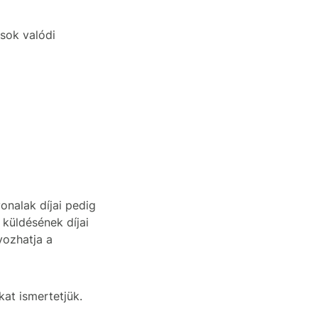
ások valódi
onalak díjai pedig
küldésének díjai
yozhatja a
at ismertetjük.