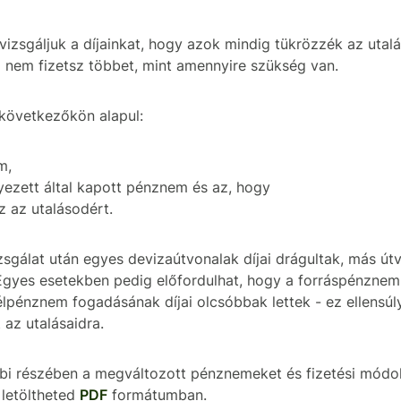
vizsgáljuk a díjainkat, hogy azok mindig tükrözzék az utal
a nem fizetsz többet, mint amennyire szükség van.
 következőkön alapul:
m,
ezett által kapott pénznem és az, hogy
z az utalásodért.
izsgálat után egyes devizaútvonalak díjai drágultak, más útv
Egyes esetekben pedig előfordulhat, hogy a forráspénznem 
élpénznem fogadásának díjai olcsóbbak lettek - ez ellensúl
 az utalásaidra.
bi részében a megváltozott pénznemeket és fizetési módok
 letöltheted
PDF
formátumban.