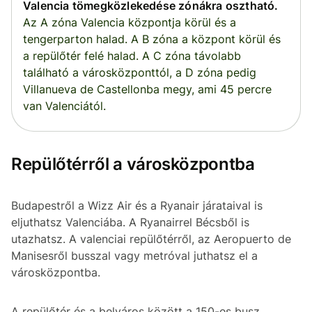
Valencia tömegközlekedése zónákra osztható.
Az A zóna Valencia központja körül és a
tengerparton halad. A B zóna a központ körül és
a repülőtér felé halad. A C zóna távolabb
található a városközponttól, a D zóna pedig
Villanueva de Castellonba megy, ami 45 percre
van Valenciától.
Repülőtérről a városközpontba
Budapestről a Wizz Air és a Ryanair járataival is
eljuthatsz Valenciába. A Ryanairrel Bécsből is
utazhatsz. A valenciai repülőtérről, az Aeropuerto de
Manisesről busszal vagy metróval juthatsz el a
városközpontba.
A repülőtér és a belváros között a 150-es busz