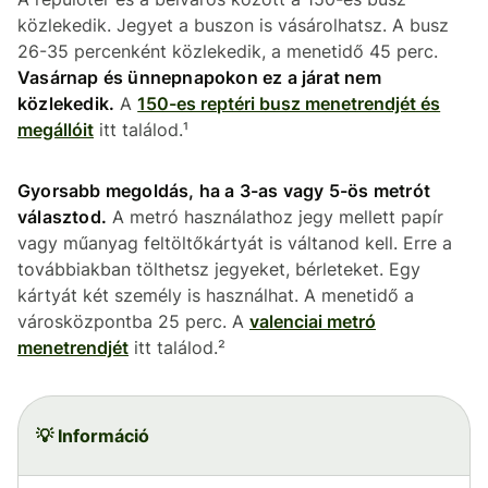
közlekedik. Jegyet a buszon is vásárolhatsz. A busz
26-35 percenként közlekedik, a menetidő 45 perc.
Vasárnap és ünnepnapokon ez a járat nem
közlekedik.
A
150-es reptéri busz menetrendjét és
megállóit
itt találod.¹
Gyorsabb megoldás, ha a 3-as vagy 5-ös metrót
választod.
A metró használathoz jegy mellett papír
vagy műanyag feltöltőkártyát is váltanod kell. Erre a
továbbiakban tölthetsz jegyeket, bérleteket. Egy
kártyát két személy is használhat. A menetidő a
városközpontba 25 perc. A
valenciai metró
menetrendjét
itt találod.²
💡 Információ