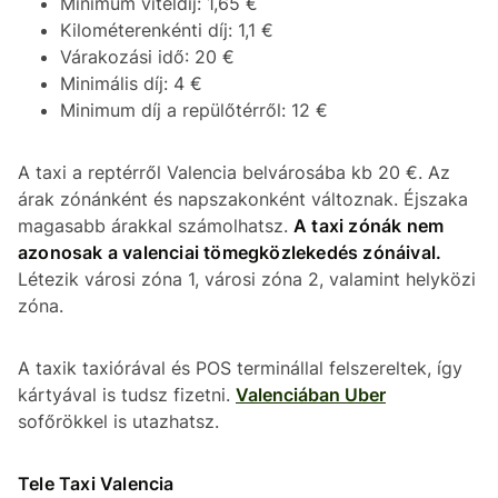
Minimum viteldíj: 1,65 €
Kilométerenkénti díj: 1,1 €
Várakozási idő: 20 €
Minimális díj: 4 €
Minimum díj a repülőtérről: 12 €
A taxi a reptérről Valencia belvárosába kb 20 €. Az
árak zónánként és napszakonként változnak. Éjszaka
magasabb árakkal számolhatsz.
A taxi zónák nem
azonosak a valenciai tömegközlekedés zónáival.
Létezik városi zóna 1, városi zóna 2, valamint helyközi
zóna.
A taxik taxiórával és POS terminállal felszereltek, így
kártyával is tudsz fizetni.
Valenciában Uber
sofőrökkel is utazhatsz.
Tele Taxi Valencia