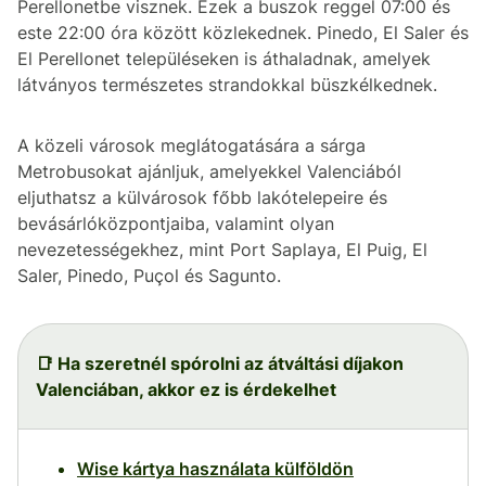
Perellonetbe visznek. Ezek a buszok reggel 07:00 és
este 22:00 óra között közlekednek. Pinedo, El Saler és
El Perellonet településeken is áthaladnak, amelyek
látványos természetes strandokkal büszkélkednek.
A közeli városok meglátogatására a sárga
Metrobusokat ajánljuk, amelyekkel Valenciából
eljuthatsz a külvárosok főbb lakótelepeire és
bevásárlóközpontjaiba, valamint olyan
nevezetességekhez, mint Port Saplaya, El Puig, El
Saler, Pinedo, Puçol és Sagunto.
📑 Ha szeretnél spórolni az átváltási díjakon
Valenciában, akkor ez is érdekelhet
Wise kártya használata külföldön