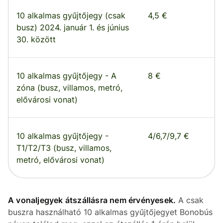
10 alkalmas gyűjtőjegy (csak
4,5 €
busz) 2024. január 1. és június
30. között
10 alkalmas gyűjtőjegy - A
8 €
zóna (busz, villamos, metró,
elővárosi vonat)
10 alkalmas gyűjtőjegy -
4/6,7/9,7 €
T1/T2/T3 (busz, villamos,
metró, elővárosi vonat)
A vonaljegyek átszállásra nem érvényesek.
A csak
buszra használható 10 alkalmas gyűjtőjegyet Bonobús