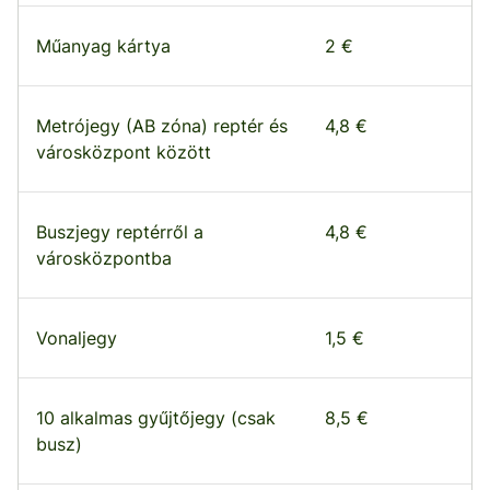
Műanyag kártya
2 €
Metrójegy (AB zóna) reptér és
4,8 €
városközpont között
Buszjegy reptérről a
4,8 €
városközpontba
Vonaljegy
1,5 €
10 alkalmas gyűjtőjegy (csak
8,5 €
busz)