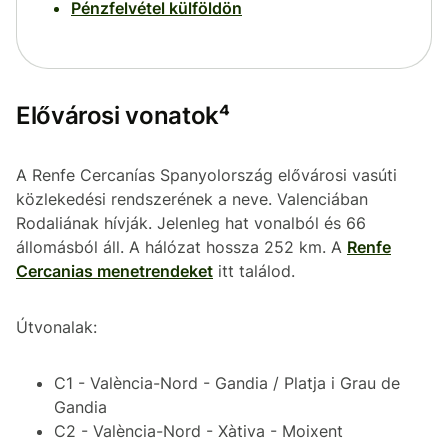
Pénzfelvétel külföldön
Elővárosi vonatok⁴
A Renfe Cercanías Spanyolország elővárosi vasúti
közlekedési rendszerének a neve. Valenciában
Rodaliának hívják. Jelenleg hat vonalból és 66
állomásból áll. A hálózat hossza 252 km. A
Renfe
Cercanias menetrendeket
itt találod.
Útvonalak:
C1 - València-Nord - Gandia / Platja i Grau de
Gandia
C2 - València-Nord - Xàtiva - Moixent