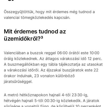
Összegyűjtöttük, hogy mit érdemes még tudnod a
valenciai tömegközlekedés kapcsán.
Mit érdemes tudnod az
üzemidőkről?³
Valenciában a buszok reggel 06:00 órától este 10:00
óráig közlekednek. Az átlagos várakozási idő 12 perc.
A buszmegállókban egy tábla tájékoztatja az utasokat
a várakozási időről. Az éjszakai buszjáratok este 22
órakor indulnak, 23 vonalon különböző
járatsűrűséggel.
A metró hétköznapokon hajnali 4-től 23:30-ig,
hétvégén hajnali 5-től 00:30-ig közlekedik. A járatok
sűrűsége a vonaltól függ, de körülbelül 10 percenként