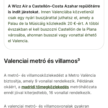
A Wizz Air a Castellón–Costa Azahar repülőtérre
is indít járatokat.
Innen Valenciába közvetlenül
csak egy nyári buszjárattal juthatsz el, amely a
Palau de la Músicáig közlekedik 20 €-ért. A többi
évszakban el kell buszozni Castellón de la Plana
városába, ahonnan busszal vagy vonattal érhető
el Valencia.
Valenciai metró és villamos³
A metró- és villamosközlekedést a Metro València
biztosítja, amely 9 vonallal rendelkezik. Példának
okáért, a
madridi tömegközlekedés
metróhálózata
ennél jóval kiterjedtebb, 16 vonallal rendelkezik.
A valenciai metró- és villamosvonalak gyakran