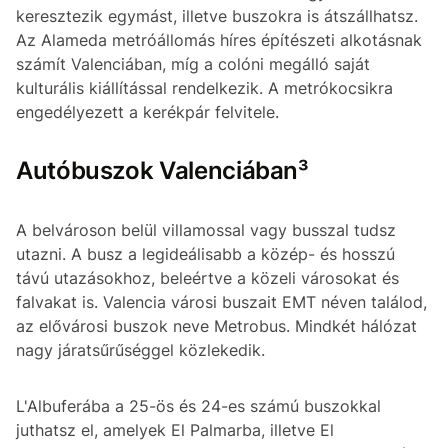
keresztezik egymást, illetve buszokra is átszállhatsz.
Az Alameda metróállomás híres építészeti alkotásnak
számít Valenciában, míg a colóni megálló saját
kulturális kiállítással rendelkezik. A metrókocsikra
engedélyezett a kerékpár felvitele.
Autóbuszok Valenciában³
A belvároson belül villamossal vagy busszal tudsz
utazni. A busz a legideálisabb a közép- és hosszú
távú utazásokhoz, beleértve a közeli városokat és
falvakat is. Valencia városi buszait EMT néven találod,
az elővárosi buszok neve Metrobus. Mindkét hálózat
nagy járatsűrűséggel közlekedik.
L'Albuferába a 25-ös és 24-es számú buszokkal
juthatsz el, amelyek El Palmarba, illetve El