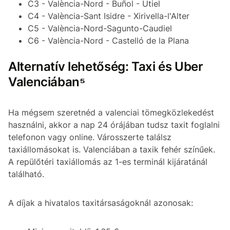
C3 - València-Nord - Buñol - Utiel
C4 - València-Sant Isidre - Xirivella-l'Alter
C5 - València-Nord-Sagunto-Caudiel
C6 - València-Nord - Castelló de la Plana
Alternatív lehetőség: Taxi és Uber
Valenciában⁵
Ha mégsem szeretnéd a valenciai tömegközlekedést
használni, akkor a nap 24 órájában tudsz taxit foglalni
telefonon vagy online. Városszerte találsz
taxiállomásokat is. Valenciában a taxik fehér színűek.
A repülőtéri taxiállomás az 1-es terminál kijáratánál
található.
A díjak a hivatalos taxitársaságoknál azonosak: