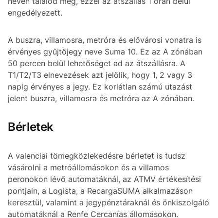
néven találod meg, ezzel az átszállás 1 órán belül
engedélyezett.
A buszra, villamosra, metróra és elővárosi vonatra is
érvényes gyűjtőjegy neve Suma 10. Ez az A zónában
50 percen belül lehetőséget ad az átszállásra. A
T1/T2/T3 elnevezések azt jelölik, hogy 1, 2 vagy 3
napig érvényes a jegy. Ez korlátlan számú utazást
jelent buszra, villamosra és metróra az A zónában.
Bérletek
A valenciai tömegközlekedésre bérletet is tudsz
vásárolni a metróállomásokon és a villamos
peronokon lévő automatáknál, az ATMV értékesítési
pontjain, a Logista, a RecargaSUMA alkalmazáson
keresztül, valamint a jegypénztáraknál és önkiszolgáló
automatáknál a Renfe Cercanías állomásokon.