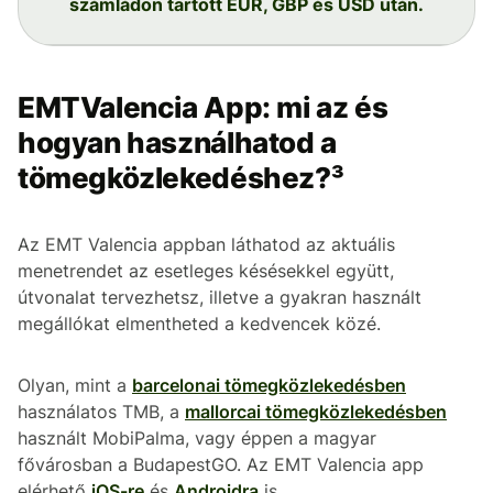
számládon tartott EUR, GBP és USD után.
EMTValencia App: mi az és
hogyan használhatod a
tömegközlekedéshez?³
Az EMT Valencia appban láthatod az aktuális
menetrendet az esetleges késésekkel együtt,
útvonalat tervezhetsz, illetve a gyakran használt
megállókat elmentheted a kedvencek közé.
Olyan, mint a
barcelonai tömegközlekedésben
használatos TMB, a
mallorcai tömegközlekedésben
használt MobiPalma, vagy éppen a magyar
fővárosban a BudapestGO. Az EMT Valencia app
elérhető
iOS-re
és
Androidra
is.