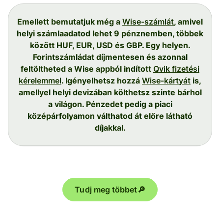
Emellett bemutatjuk még a
Wise-számlát
, amivel
helyi számlaadatod lehet 9 pénznemben, többek
között HUF, EUR, USD és GBP. Egy helyen.
Forintszámládat díjmentesen és azonnal
feltöltheted a Wise appból indított
Qvik fizetési
kérelemmel
. Igényelhetsz hozzá
Wise-kártyát
is,
amellyel helyi devizában költhetsz szinte bárhol
a világon. Pénzedet pedig a piaci
középárfolyamon válthatod át előre látható
díjakkal.
Tudj meg többet🔎