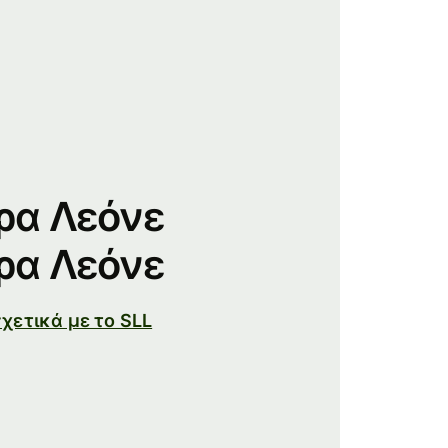
ρα Λεόνε
ρα Λεόνε
χετικά με το SLL