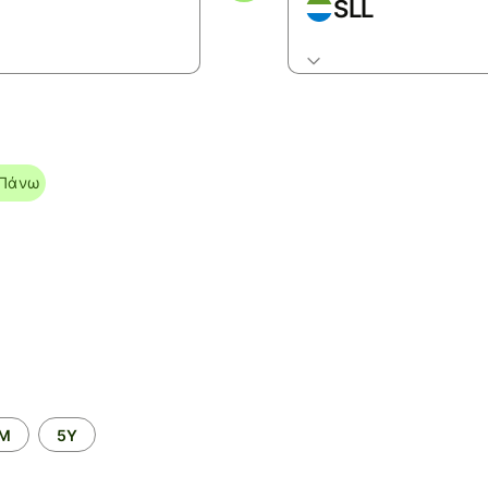
SLL
Πάνω
2M
5Y