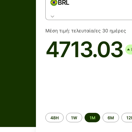
BRL
Μέση τιμή:
τελευταία/ες 30 ημέρες
4713.03
Time
48H
1W
1M
6M
1
period