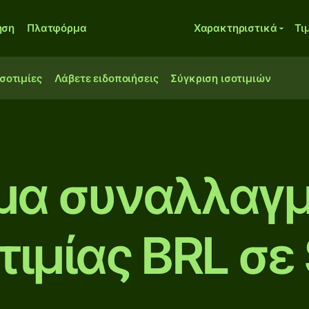
ηση
Πλατφόρμα
Χαρακτηριστικά
Τι
ισοτιμίες
Λάβετε ειδοποιήσεις
Σύγκριση ισοτιμιών
μα συναλλαγμ
τιμίας BRL σε