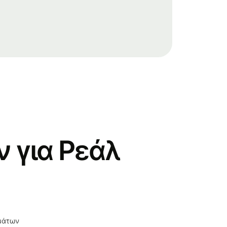
 για Ρεάλ
σμάτων