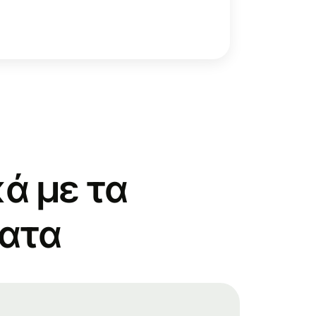
ά με τα
ματα