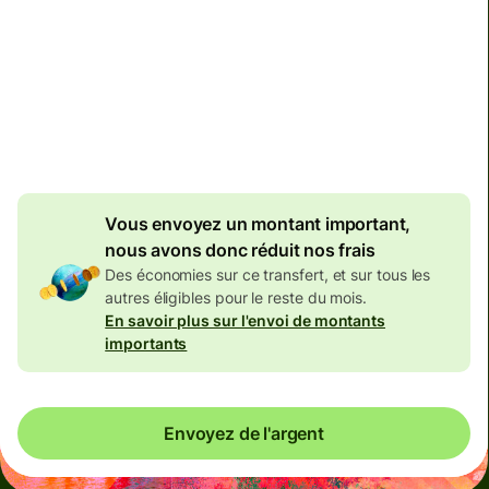
Total des frais
134,04 EUR
Inclus dans le montant en
EUR
Frais dégressifs de
7,87 EUR
Vous envoyez un montant important,
nous avons donc réduit nos frais
Des économies sur ce transfert, et sur tous les
autres éligibles pour le reste du mois.
En savoir plus sur l'envoi de montants
importants
Envoyez de l'argent