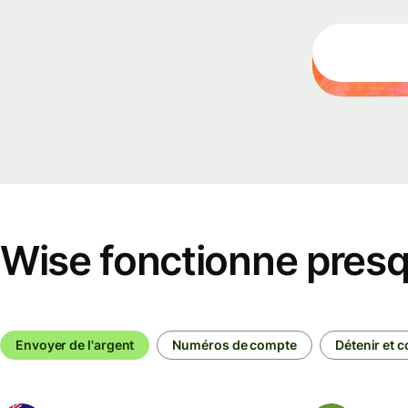
Découvrez
les
intégratio
de l'API
Découvrez
la démo
Contacter 
service
Wise fonctionne presq
commercia
Tarification
Envoyer de l'argent
Numéros de compte
Détenir et c
Tarificatio
pour les