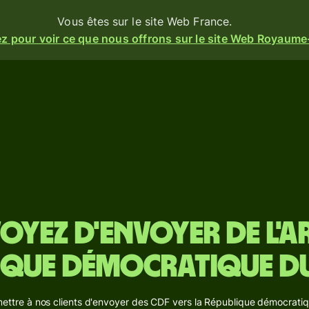
Vous êtes sur le site Web France.
z pour voir ce que nous offrons sur le site Web Royaume
ités
Produits
ez
Envoyer
Recevoir
t
Émettez
ez
des
rm
cartes
oyez d'envoyer de l'a
t
Comptes
ez une
s et
lique démocratique d
multi-
se
devises
seau.
sionnelle
mettre à nos clients d'envoyer des CDF vers la République démocrati