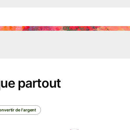
Plateformes
de gestion
du
personnel
ns
Événements
Créez un
compte
le
Wise
ue partout
Connect
l
Développeurs
onvertir de l'argent
Explorez la
n
documentation