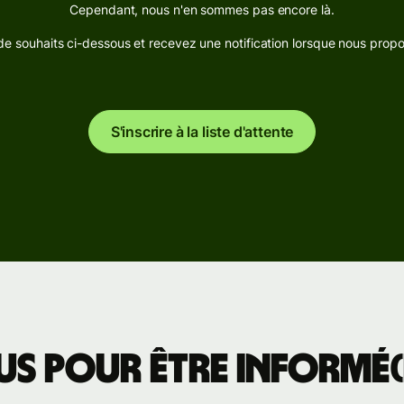
ez
Cependant, nous n'en sommes pas encore là.
Secteurs
d'activité
 de souhaits ci-dessous et recevez une notification lorsque nous prop
ments
ise
s
Banques et
e
institutions
S'inscrire à la liste d'attente
financières
Plateformes
es
éducatives
Marketplaces
pe
Gestion
cter
des
ciel
dépenses
bilité
Plateformes
us pour être informé(e
de voyage
s