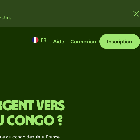
-Uni.
FR
Aide
Connexion
Inscription
rgent vers
u congo ?
que du congo depuis la France.