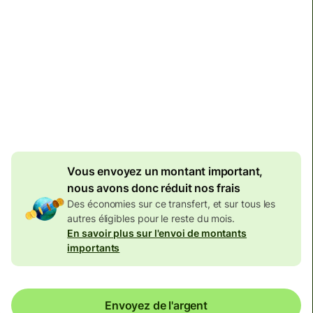
Aujourd'hui - d'ici : vendredi
Total des frais
134,04 EUR
Inclus dans le montant en
EUR
Frais dégressifs de
7,87 EUR
Vous envoyez un montant important,
nous avons donc réduit nos frais
Des économies sur ce transfert, et sur tous les
autres éligibles pour le reste du mois.
En savoir plus sur l'envoi de montants
importants
Envoyez de l'argent