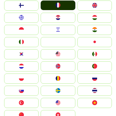
France
Suomi
United Kingdom
Greece
Hrvatska
Magyarország
Indonesia
Israel
India
Italia
JA
Japan
South Korea
Malay
Mexico
Nederland
Norge
Portugal
Polska
România
Россия
Slovensko
Ruoŧŧa
ไทย
Türkiye
United States
Vietnam
中国
中國香港特別行政區