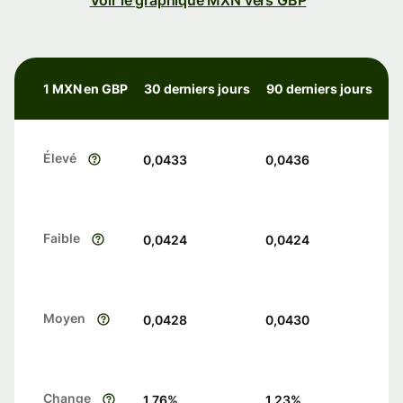
Voir le graphique MXN vers GBP
1 MXN en GBP
30 derniers jours
90 derniers jours
Élevé
0,0433
0,0436
Faible
0,0424
0,0424
Moyen
0,0428
0,0430
Change
1.76
%
1.23
%