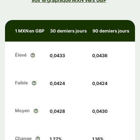
Voir le graphique MXN vers GBP
1 MXN en GBP
30 derniers jours
90 derniers jours
Élevé
0,0433
0,0436
Faible
0,0424
0,0424
Moyen
0,0428
0,0430
Change
1.27
%
1.16
%