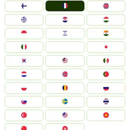
France
Suomi
United Kingdom
Greece
Hrvatska
Magyarország
Indonesia
Israel
India
Italia
JA
Japan
South Korea
Malay
Mexico
Nederland
Norge
Portugal
Polska
România
Россия
Slovensko
Ruoŧŧa
ไทย
Türkiye
United States
Vietnam
中国
中國香港特別行政區