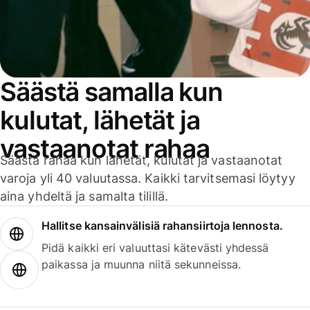
Säästä samalla kun
kulutat, lähetät ja
vastaanotat rahaa
Säästä rahaa kun lähetät, kulutat ja vastaanotat
varoja yli 40 valuutassa. Kaikki tarvitsemasi löytyy
aina yhdeltä ja samalta tilillä.
Hallitse kansainvälisiä rahansiirtoja lennosta.
Pidä kaikki eri valuuttasi kätevästi yhdessä
paikassa ja muunna niitä sekunneissa.