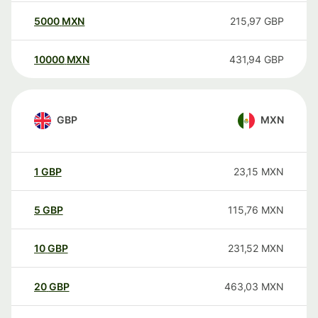
5000
MXN
215,97
GBP
10000
MXN
431,94
GBP
GBP
MXN
1
GBP
23,15
MXN
5
GBP
115,76
MXN
10
GBP
231,52
MXN
20
GBP
463,03
MXN