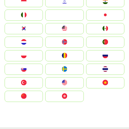
Indonesia
Israel
India
Italia
JA
Japan
South Korea
Malay
Mexico
Nederland
Norge
Portugal
Polska
România
Россия
Slovensko
Ruoŧŧa
ไทย
Türkiye
United States
Vietnam
中国
中國香港特別行政區