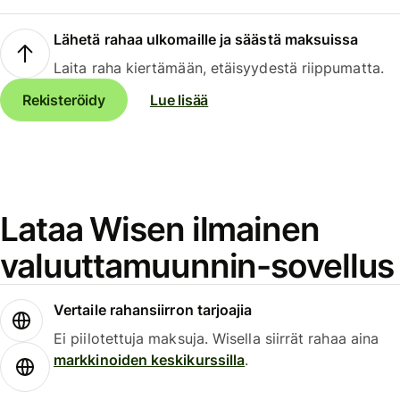
Lähetä rahaa ulkomaille ja säästä maksuissa
Laita raha kiertämään, etäisyydestä riippumatta.
Rekisteröidy
Lue lisää
Lataa Wisen ilmainen
valuuttamuunnin-sovellus
Vertaile rahansiirron tarjoajia
Ei piilotettuja maksuja. Wisella siirrät rahaa aina
markkinoiden keskikurssilla
.