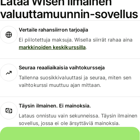
Lataa Wisen ilmainen
valuuttamuunnin-sovellus
Vertaile rahansiirron tarjoajia
Ei piilotettuja maksuja. Wisella siirrät rahaa aina
markkinoiden keskikurssilla
.
Seuraa reaaliaikaisia vaihtokursseja
Tallenna suosikkivaluuttasi ja seuraa, miten sen
vaihtokurssi muuttuu ajan mittaan.
Täysin ilmainen. Ei mainoksia.
Lataus onnistuu vain sekunneissa. Täysin ilmainen
sovellus, jossa ei ole ärsyttäviä mainoksia.