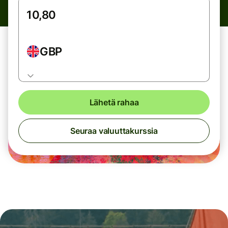
GBP
Lähetä rahaa
Seuraa valuuttakurssia