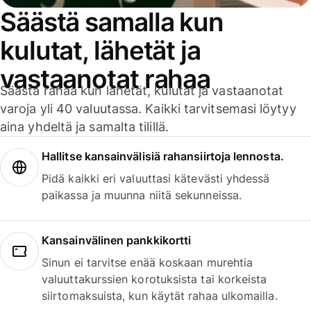
Säästä samalla kun
kulutat, lähetät ja
vastaanotat rahaa
Säästä rahaa kun lähetät, kulutat ja vastaanotat
varoja yli 40 valuutassa. Kaikki tarvitsemasi löytyy
aina yhdeltä ja samalta tilillä.
Hallitse kansainvälisiä rahansiirtoja lennosta.
Pidä kaikki eri valuuttasi kätevästi yhdessä
paikassa ja muunna niitä sekunneissa.
Kansainvälinen pankkikortti
Sinun ei tarvitse enää koskaan murehtia
valuuttakurssien korotuksista tai korkeista
siirtomaksuista, kun käytät rahaa ulkomailla.