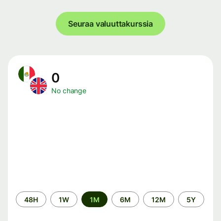
Seuraa valuuttakurssia
0
No change
Time
48H
1W
1M
6M
12M
5Y
period