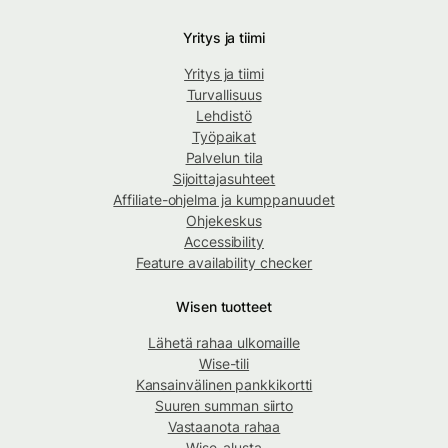
Yritys ja tiimi
Yritys ja tiimi
Turvallisuus
Lehdistö
Työpaikat
Palvelun tila
Sijoittajasuhteet
Affiliate-ohjelma ja kumppanuudet
Ohjekeskus
Accessibility
Feature availability checker
Wisen tuotteet
Lähetä rahaa ulkomaille
Wise-tili
Kansainvälinen pankkikortti
Suuren summan siirto
Vastaanota rahaa
Wise-alusta