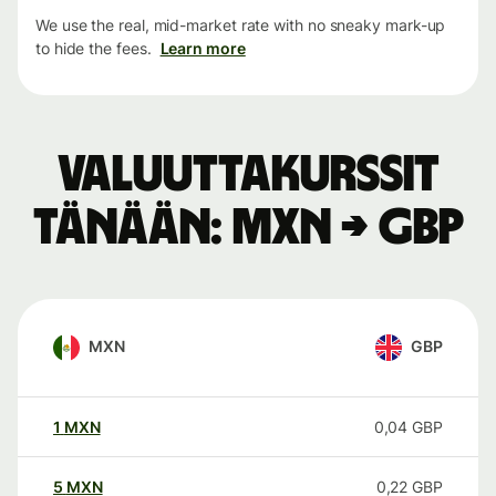
We use the real, mid-market rate with no sneaky mark-up
to hide the fees.
Learn more
Valuuttakurssit
tänään: MXN → GBP
MXN
GBP
1
MXN
0,04
GBP
5
MXN
0,22
GBP