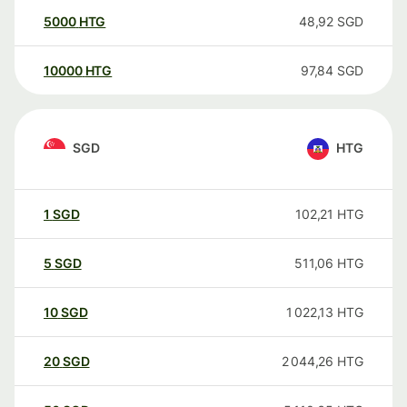
5000
HTG
48,92
SGD
10000
HTG
97,84
SGD
SGD
HTG
1
SGD
102,21
HTG
5
SGD
511,06
HTG
10
SGD
1 022,13
HTG
20
SGD
2 044,26
HTG