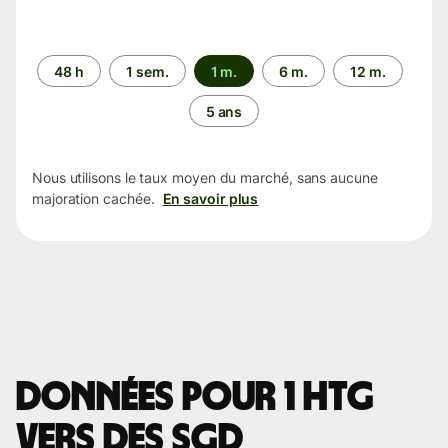
Période
48 h
1 sem.
1 m.
6 m.
12 m.
5 ans
Nous utilisons le taux moyen du marché, sans aucune
majoration cachée.
En savoir plus
Données pour 1 HTG
vers des SGD