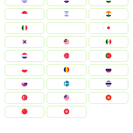
Greece
Hrvatska
Magyarország
Indonesia
Israel
India
Italia
JA
Japan
South Korea
Malay
Mexico
Nederland
Norge
Portugal
Polska
România
Россия
Slovensko
Ruoŧŧa
ไทย
Türkiye
United States
Vietnam
中国
中國香港特別行政區