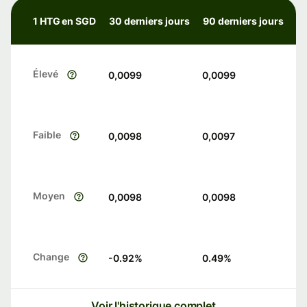
1 HTG en SGD
30 derniers jours
90 derniers jours
Élevé
0,0099
0,0099
Faible
0,0098
0,0097
Moyen
0,0098
0,0098
Change
-0.92
%
0.49
%
Voir l'historique complet