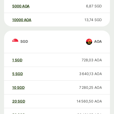
5000
AOA
6,87
SGD
10000
AOA
13,74
SGD
SGD
AOA
1
SGD
728,03
AOA
5
SGD
3 640,13
AOA
10
SGD
7 280,25
AOA
20
SGD
14 560,50
AOA