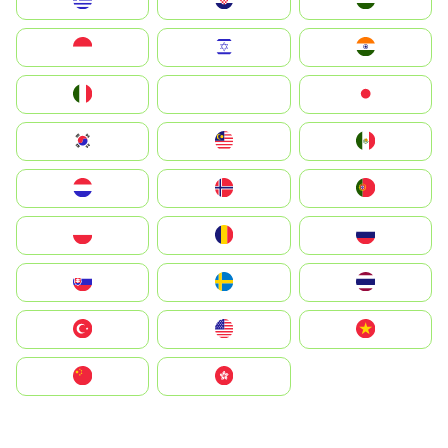
Greece
Hrvatska
Magyarország
Indonesia
Israel
India
Italia
JA
Japan
South Korea
Malay
Mexico
Nederland
Norge
Portugal
Polska
România
Россия
Slovensko
Ruoŧŧa
ไทย
Türkiye
United States
Vietnam
中国
中國香港特別行政區