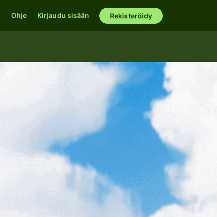
u
Ohje
Kirjaudu sisään
Rekisteröidy