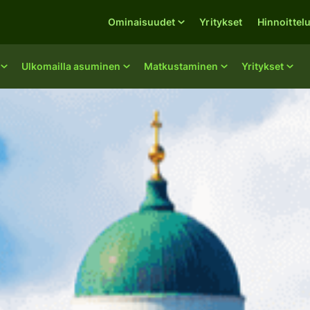
Ominaisuudet
Yritykset
Hinnoittel
Ulkomailla asuminen
Matkustaminen
Yritykset