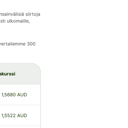
ainvälisiä siirtoja
ti ulkomaille,
 vertailemme 300
akurssi
= 1,5680 AUD
= 1,5522 AUD