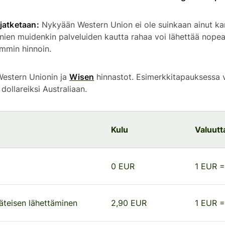
jatketaan:
Nykyään Western Union ei ole suinkaan ainut kans
onien muidenkin palveluiden kautta rahaa voi lähettää nopeas
emmin hinnoin.
Western Unionin ja
Wisen
hinnastot. Esimerkkitapauksessa
dollareiksi Australiaan.
Kulu
Valuutt
0 EUR
1 EUR 
äteisen lähettäminen
2,90 EUR
1 EUR 