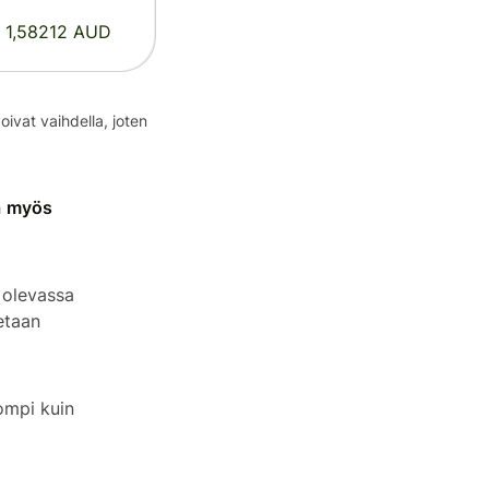
= 1,58212 AUD
oivat vaihdella, joten
la myös
ä olevassa
etaan
kompi kuin