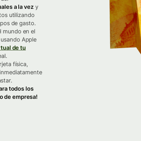
uales a la vez
y
tos utilizando
tipos de gasto.
l mundo en el
 usando Apple
rtual de tu
al.
jeta física,
l inmediatamente
star.
para todos los
 o de empresa!