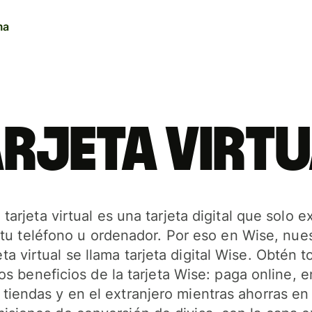
ma
Funciones
Funciones
Productos
Precios
Recursos
Industrias
Envía dinero
Envía dinero
Enviar
Precios para client
Explora las integra
Bancos e institucio
rjeta virt
personales
API
financieras
Envía cantidades
Recibe dinero
Recibir
grandes
Explorar demo
Plataformas educat
Obtén una tarjeta de
Emitir tarjetas
Recibe dinero
empresa
Contacta con vent
Marketplaces
Cuentas multidivisa
tarjeta virtual es una tarjeta digital que solo e
Obtén una tarjeta de
Obtén rendimientos con
Gestión de gastos
tu teléfono u ordenador. Por eso en Wise, nue
débito
Wise Assets Europe
eta virtual se llama tarjeta digital Wise. Obtén 
Plataformas de viaj
 y
los beneficios de la tarjeta Wise: paga online, e
Obtén rendimientos con
Gestiona las finanzas
Plataformas para la
.
Wise Assets Europe
del equipo
tiendas y en el extranjero mientras ahorras en
e
de personal