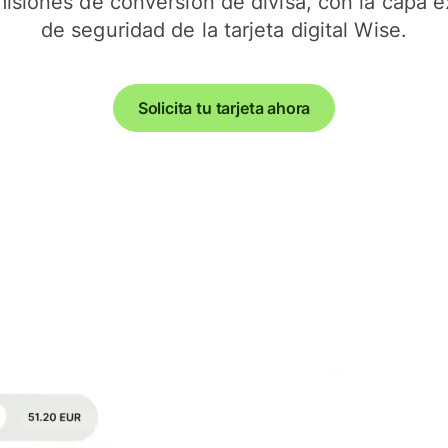
isiones de conversión de divisa, con la capa e
Conecta el software de
de seguridad de la tarjeta digital Wise.
contabilidad
Solicita tu tarjeta ahora