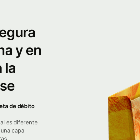
segura
na y en
 la
ise
jeta de débito
al es diferente
e una capa
ras.