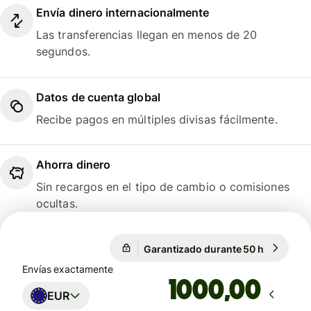
Envía dinero internacionalmente
Las transferencias llegan en menos de 20
segundos.
Datos de cuenta global
Recibe pagos en múltiples divisas fácilmente.
Ahorra dinero
Sin recargos en el tipo de cambio o comisiones
ocultas.
Garantizado durante 50 h
1 EUR = 1
Garantizado durante 50 h
Envías exactamente
,00
EUR