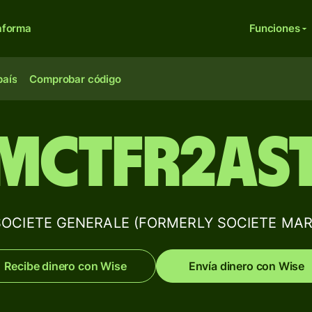
aforma
Funciones
país
Comprobar código
MCTFR2AS
e SOCIETE GENERALE (FORMERLY SOCIETE MAR
Recibe dinero con Wise
Envía dinero con Wise