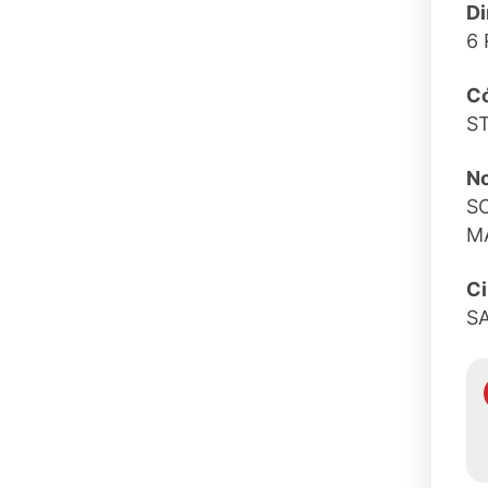
Di
6 
Có
S
No
S
M
C
S