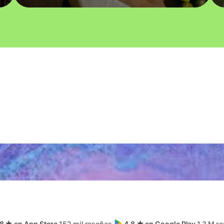
.8 ★ en App Store
152 mil reseñas
4.8 ★ en Google Play
1,3 M r