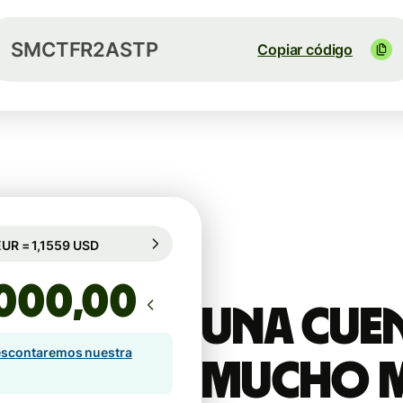
SMCTFR2ASTP
Copiar código
rantizado durante 83 h
1 EUR = 1,1559 USD
rantizado durante 83 h
,00
Una cuen
scontaremos nuestra
mucho 