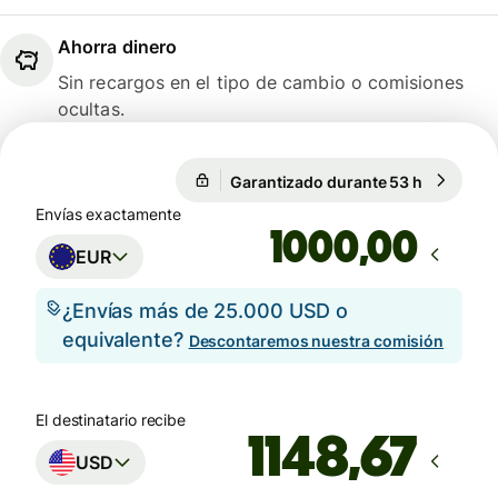
Ahorra dinero
Sin recargos en el tipo de cambio o comisiones
ocultas.
Garantizado durante 53 h
1 EUR = 1
Garantizado durante 53 h
Envías exactamente
,00
EUR
¿Envías más de 25.000 USD o
equivalente?
Descontaremos nuestra comisión
El destinatario recibe
USD