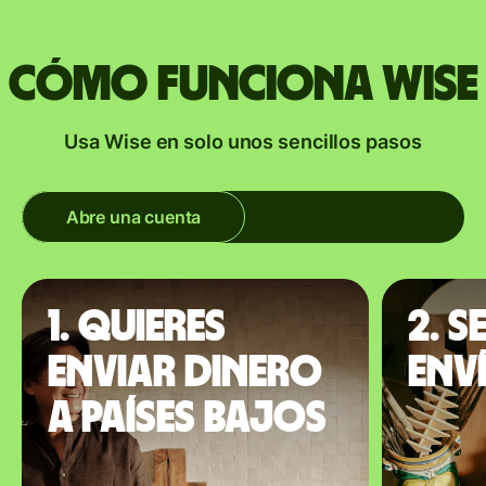
Cómo funciona Wise
Usa Wise en solo unos sencillos pasos
Abre una cuenta
1. Quieres
2. S
enviar dinero
env
a Países Bajos