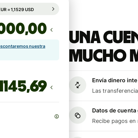
rantizado durante 99 h
1 EUR = 1,1529 USD
rantizado durante 99 h
,00
Una cuen
scontaremos nuestra
mucho 
Envía dinero int
Las transferenci
Datos de cuenta 
Recibe pagos en m