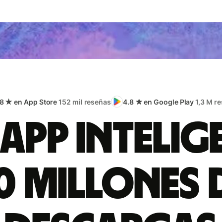
.8 ★ en App Store
152 mil reseñas
4.8 ★ en Google Play
1,3 M r
app intelig
0 millones 