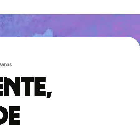
eseñas
ente,
de