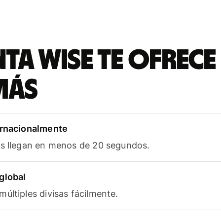
ta Wise te ofrece
más
ernacionalmente
as llegan en menos de 20 segundos.
global
últiples divisas fácilmente.