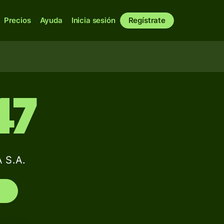
Precios
Ayuda
Inicia sesión
Regístrate
47
 S.A.