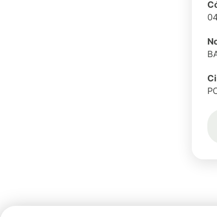
Có
0
No
B
C
P