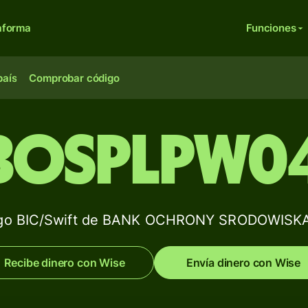
aforma
Funciones
país
Comprobar código
BOSPLPW0
go BIC/Swift de BANK OCHRONY SRODOWISKA
Recibe dinero con Wise
Envía dinero con Wise