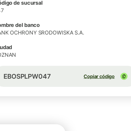
digo de sucursal
47
mbre del banco
ANK OCHRONY SRODOWISKA S.A.
iudad
OZNAN
EBOSPLPW047
Copiar código