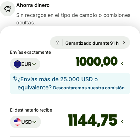
Ahorra dinero
Sin recargos en el tipo de cambio o comisiones
ocultas.
Garantizado durante 91 h
1 EUR = 1
Garantizado durante 91 h
Envías exactamente
,00
EUR
¿Envías más de 25.000 USD o
equivalente?
Descontaremos nuestra comisión
El destinatario recibe
USD