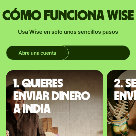
Cómo funciona Wise
Usa Wise en solo unos sencillos pasos
Abre una cuenta
1. Quieres
2. S
enviar dinero
enví
a India