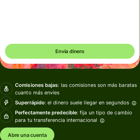
Comisiones totales
13,95 EUR
Se incluyen en la cantidad en EUR
Envía dinero
Comisiones bajas
: las comisiones son más baratas
cuanto más envíes
Superrápido
: el dinero suele llegar en segundos
Perfectamente predecible
: fija un tipo de cambio
para tu transferencia internacional
Abre una cuenta