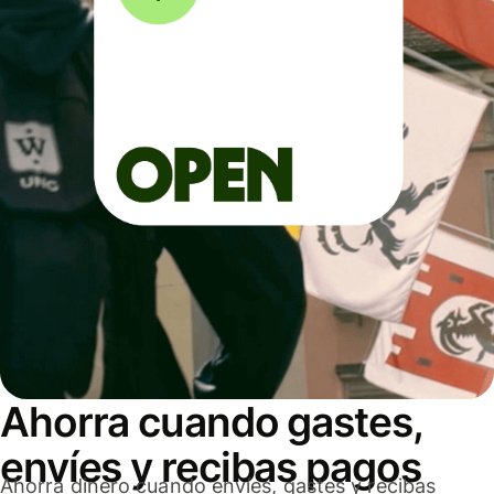
Ahorra cuando gastes,
envíes y recibas pagos
Ahorra dinero cuando envíes, gastes y recibas