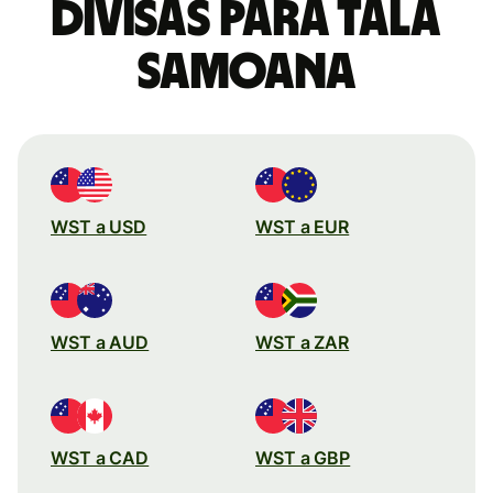
divisas para tala
samoana
WST a USD
WST a EUR
WST a AUD
WST a ZAR
WST a CAD
WST a GBP