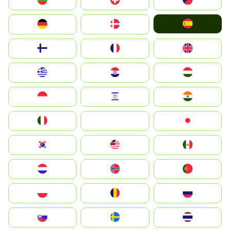
България
Switzerland
Czechia
España
Deutschland
Denmark
Suomi
France
United Kingdom
Greece
Hrvatska
Magyarország
Indonesia
Israel
India
Italia
JA
Japan
South Korea
Malay
Mexico
Nederland
Norge
Portugal
Polska
România
Россия
Slovensko
Ruoŧŧa
ไทย