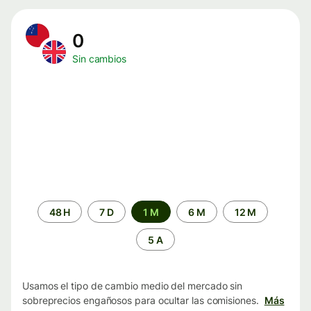
0
Sin cambios
Periodo
48 H
7 D
1 M
6 M
12 M
de
tiempo
5 A
Usamos el tipo de cambio medio del mercado sin
sobreprecios engañosos para ocultar las comisiones.
Más