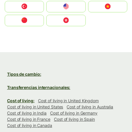
Türkiye
United States
Vietnam
中国
中國香港特別行政區
Tipos de cambio:
Transferencias internacionales:
Cost of living:
Cost of living in United Kingdom
Cost of living in United States
Cost of living in Australia
Cost of living in India
Cost of living in Germany
Cost of living in France
Cost of living in Spain
Cost of living in Canada