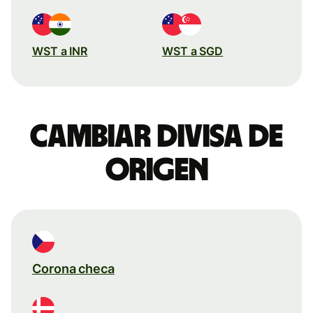
WST a INR
WST a SGD
Cambiar divisa de
origen
Corona checa