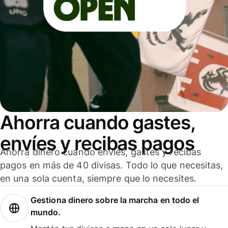
Ahorra cuando gastes,
envíes y recibas pagos
Ahorra dinero cuando envíes, gastes y recibas
pagos en más de 40 divisas. Todo lo que necesitas,
en una sola cuenta, siempre que lo necesites.
Gestiona dinero sobre la marcha en todo el
mundo.