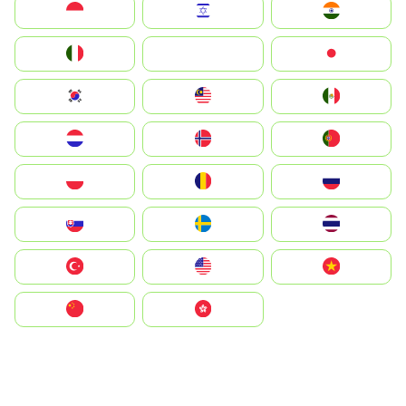
Indonesia
Israel
India
Italia
JA
Japan
South Korea
Malay
Mexico
Nederland
Norge
Portugal
Polska
România
Россия
Slovensko
Ruoŧŧa
ไทย
Türkiye
United States
Vietnam
中国
中國香港特別行政區