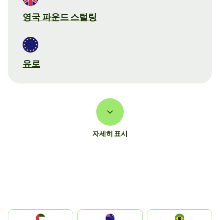
영국 파운드 스털링
유로
자세히 표시
الإمارات العربية المتحدة
Australia
Brazil