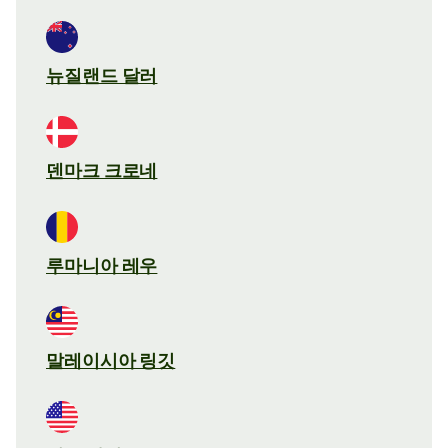
뉴질랜드 달러
덴마크 크로네
루마니아 레우
말레이시아 링깃