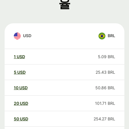
율
USD
BRL
1
USD
5.09
BRL
5
USD
25.43
BRL
10
USD
50.86
BRL
20
USD
101.71
BRL
50
USD
254.27
BRL