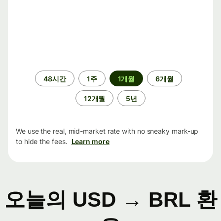
기
48시간
1주
1개월
6개월
간
12개월
5년
We use the real, mid-market rate with no sneaky mark-up
to hide the fees.
Learn more
오늘의 USD → BRL 환