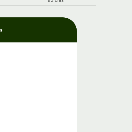
90 días
as