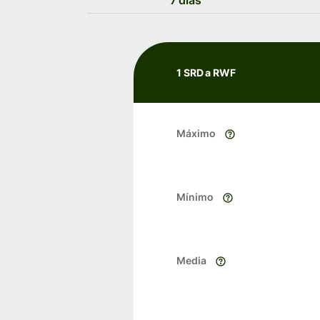
7 días
1 SRD a RWF
Máximo
Mínimo
Media