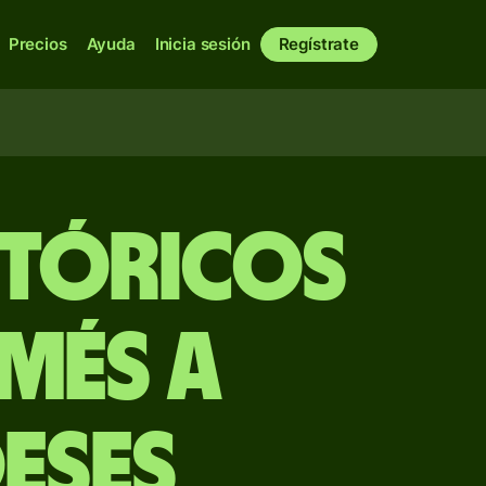
Precios
Ayuda
Inicia sesión
Regístrate
stóricos
més a
eses