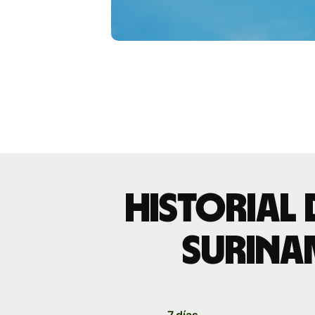
Historial 
surina