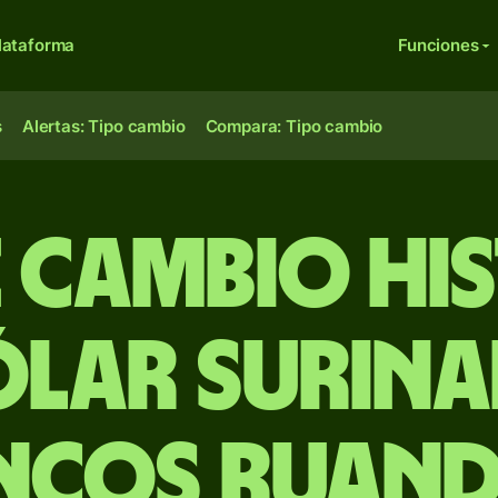
lataforma
Funciones
s
Alertas: Tipo cambio
Compara: Tipo cambio
e Cambio Hi
ólar surina
ncos ruand