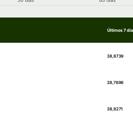
30 días
60 días
Últimos 7 dí
38,8739
38,7696
38,8271