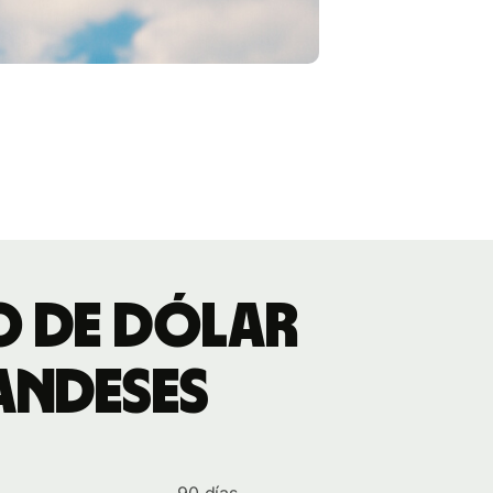
io de dólar
andeses