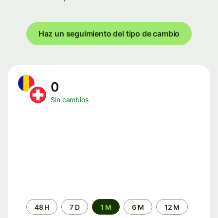
Haz un seguimiento del tipo de cambio
0
Sin cambios
Periodo
48 H
7 D
1 M
6 M
12 M
de