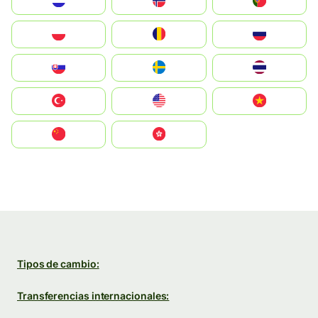
Nederland
Norge
Portugal
Polska
România
Россия
Slovensko
Ruoŧŧa
ไทย
Türkiye
United States
Vietnam
中国
中國香港特別行政區
Tipos de cambio:
Transferencias internacionales: