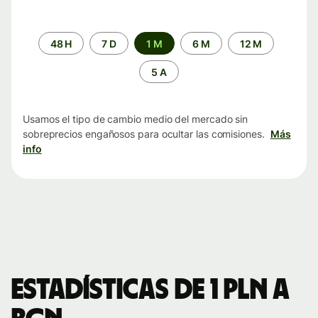
Periodo
48 H
7 D
1 M
6 M
12 M
de
tiempo
5 A
Usamos el tipo de cambio medio del mercado sin
sobreprecios engañosos para ocultar las comisiones.
Más
info
Estadísticas de 1 PLN a