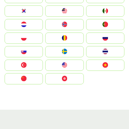
South Korea
Malay
Mexico
Nederland
Norge
Portugal
Polska
România
Россия
Slovensko
Ruoŧŧa
ไทย
Türkiye
United States
Vietnam
中国
中國香港特別行政區