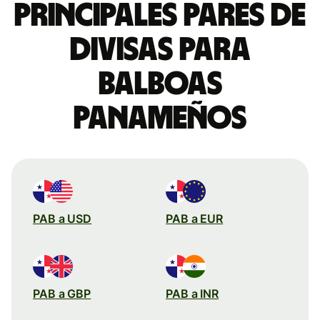
Principales pares de
divisas para
balboas
panameños
PAB a USD
PAB a EUR
PAB a GBP
PAB a INR