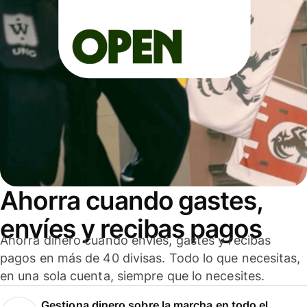
Ahorra cuando gastes,
envíes y recibas pagos
Ahorra dinero cuando envíes, gastes y recibas
pagos en más de 40 divisas. Todo lo que necesitas,
en una sola cuenta, siempre que lo necesites.
Gestiona dinero sobre la marcha en todo el