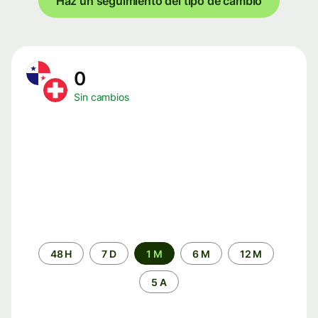
Haz un seguimiento del tipo de cambio
0
Sin cambios
Periodo
48 H
7 D
1 M
6 M
12 M
de
tiempo
5 A