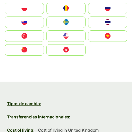
Polska
România
Россия
Slovensko
Ruoŧŧa
ไทย
Türkiye
United States
Vietnam
中国
中國香港特別行政區
Tipos de cambio:
Transferencias internacionales:
Cost of living:
Cost of living in United Kingdom