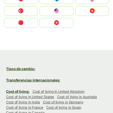
Türkiye
United States
Vietnam
中国
中國香港特別行政區
Tipos de cambio:
Transferencias internacionales:
Cost of living:
Cost of living in United Kingdom
Cost of living in United States
Cost of living in Australia
Cost of living in India
Cost of living in Germany
Cost of living in France
Cost of living in Spain
Cost of living in Canada