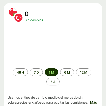
0
Sin cambios
Periodo
48 H
7 D
1 M
6 M
12 M
de
tiempo
5 A
Usamos el tipo de cambio medio del mercado sin
sobreprecios engañosos para ocultar las comisiones.
Más