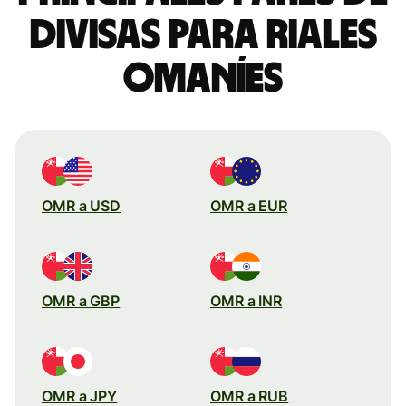
divisas para riales
omaníes
OMR a USD
OMR a EUR
OMR a GBP
OMR a INR
OMR a JPY
OMR a RUB