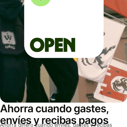
Ahorra cuando gastes,
envíes y recibas pagos
Ahorra dinero cuando envíes, gastes y recibas