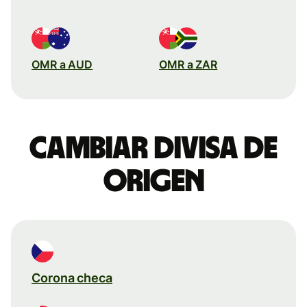
OMR a AUD
OMR a ZAR
Cambiar divisa de
origen
Corona checa