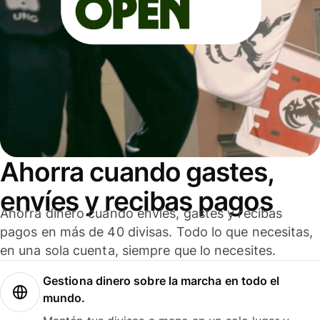
Ahorra cuando gastes,
envíes y recibas pagos
Ahorra dinero cuando envíes, gastes y recibas
pagos en más de 40 divisas. Todo lo que necesitas,
en una sola cuenta, siempre que lo necesites.
Gestiona dinero sobre la marcha en todo el
mundo.