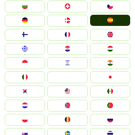
България
Switzerland
Czechia
España
Deutschland
Denmark
Suomi
France
United Kingdom
Greece
Hrvatska
Magyarország
Indonesia
Israel
India
Italia
JA
Japan
South Korea
Malay
Mexico
Nederland
Norge
Portugal
Polska
România
Россия
Slovensko
Ruoŧŧa
ไทย