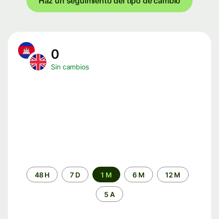
Haz un seguimiento del tipo de cambio
0
Sin cambios
Periodo
48 H
7 D
1 M
6 M
12 M
de
tiempo
5 A