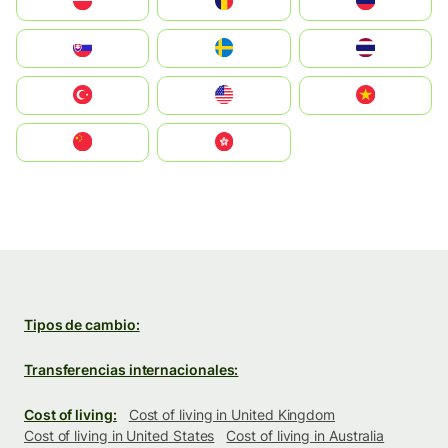
Polska
România
Россия
Slovensko
Ruoŧŧa
ไทย
Türkiye
United States
Vietnam
中国
中國香港特別行政區
Tipos de cambio:
Transferencias internacionales:
Cost of living:
Cost of living in United Kingdom
Cost of living in United States
Cost of living in Australia