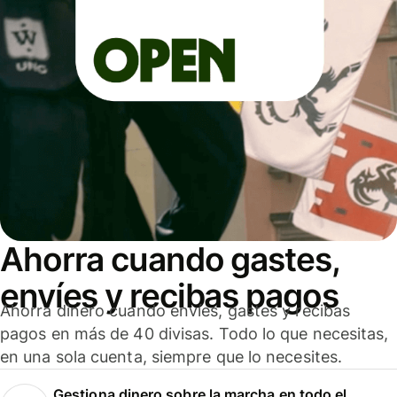
Ahorra cuando gastes,
envíes y recibas pagos
Ahorra dinero cuando envíes, gastes y recibas
pagos en más de 40 divisas. Todo lo que necesitas,
en una sola cuenta, siempre que lo necesites.
Gestiona dinero sobre la marcha en todo el