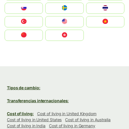
Slovensko
Ruoŧŧa
ไทย
Türkiye
United States
Vietnam
中国
中國香港特別行政區
Tipos de cambio:
Transferencias internacionales:
Cost of living:
Cost of living in United Kingdom
Cost of living in United States
Cost of living in Australia
Cost of living in India
Cost of living in Germany