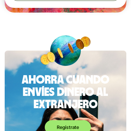
Ahorra cuando
envíes dinero al
extranjero
Regístrate