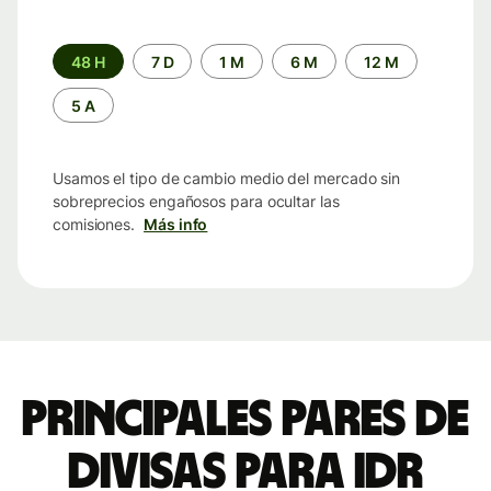
Periodo
48 H
7 D
1 M
6 M
12 M
de
tiempo
5 A
Usamos el tipo de cambio medio del mercado sin
sobreprecios engañosos para ocultar las
comisiones.
Más info
Principales pares de
divisas para IDR