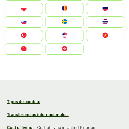
Polska
România
Россия
Slovensko
Ruoŧŧa
ไทย
Türkiye
United States
Vietnam
中国
中國香港特別行政區
Tipos de cambio:
Transferencias internacionales:
Cost of living:
Cost of living in United Kingdom