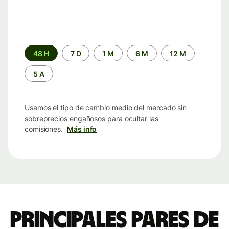
Periodo
48 H
7 D
1 M
6 M
12 M
de
tiempo
5 A
Usamos el tipo de cambio medio del mercado sin
sobreprecios engañosos para ocultar las
comisiones.
Más info
Principales pares de