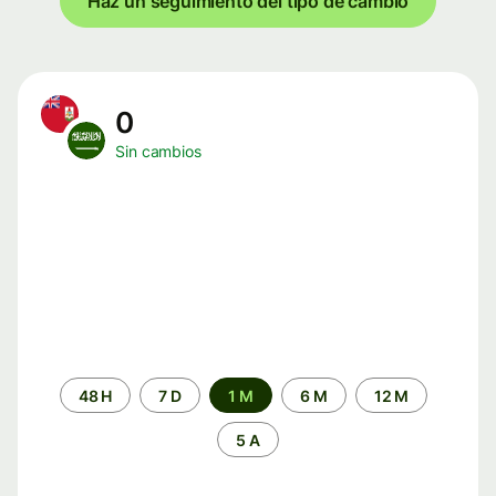
Haz un seguimiento del tipo de cambio
0
Sin cambios
Periodo
48 H
7 D
1 M
6 M
12 M
de
tiempo
5 A