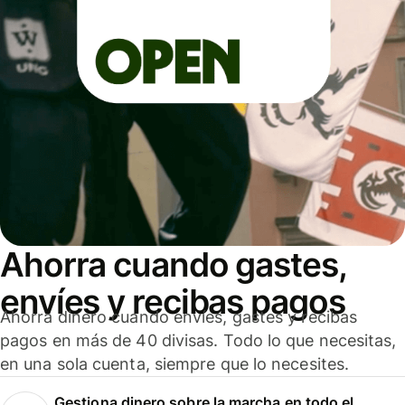
Ahorra cuando gastes,
envíes y recibas pagos
Ahorra dinero cuando envíes, gastes y recibas
pagos en más de 40 divisas. Todo lo que necesitas,
en una sola cuenta, siempre que lo necesites.
Gestiona dinero sobre la marcha en todo el