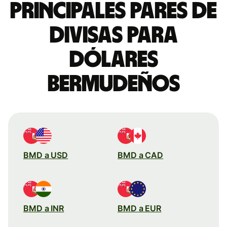
Principales pares de
divisas para
dólares
bermudeños
BMD a USD
BMD a CAD
BMD a INR
BMD a EUR