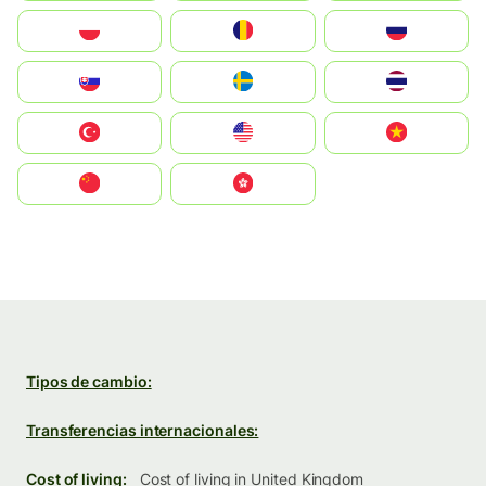
Polska
România
Россия
Slovensko
Ruoŧŧa
ไทย
Türkiye
United States
Vietnam
中国
中國香港特別行政區
Tipos de cambio:
Transferencias internacionales:
Cost of living:
Cost of living in United Kingdom