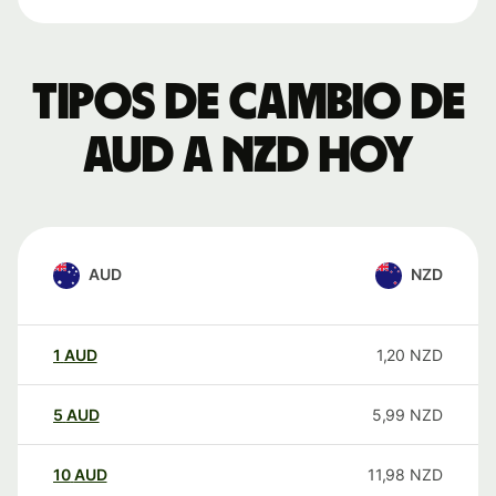
Tipos de cambio de
AUD a NZD hoy
AUD
NZD
1
AUD
1,20
NZD
5
AUD
5,99
NZD
10
AUD
11,98
NZD