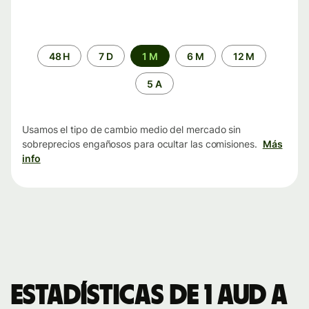
Periodo
48 H
7 D
1 M
6 M
12 M
de
tiempo
5 A
Usamos el tipo de cambio medio del mercado sin
sobreprecios engañosos para ocultar las comisiones.
Más
info
Estadísticas de 1 AUD a