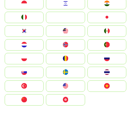
Indonesia
Israel
India
Italia
JA
Japan
South Korea
Malay
Mexico
Nederland
Norge
Portugal
Polska
România
Россия
Slovensko
Ruoŧŧa
ไทย
Türkiye
United States
Vietnam
中国
中國香港特別行政區