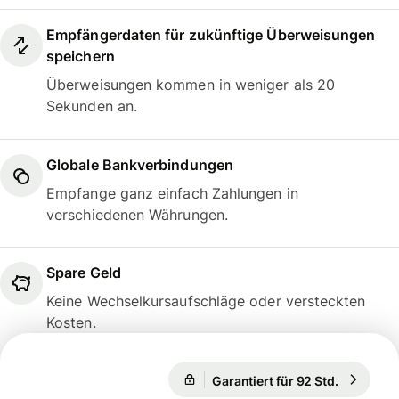
Empfängerdaten für zukünftige Überweisungen
speichern
Überweisungen kommen in weniger als 20
Sekunden an.
Globale Bankverbindungen
Empfange ganz einfach Zahlungen in
verschiedenen Währungen.
Spare Geld
Keine Wechselkursaufschläge oder versteckten
Kosten.
Garantiert für 92 Std.
1 EUR = 1
Garantiert für 92 Std.