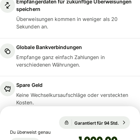
Empfängerdaten für zukünftige Überweisungen
speichern
Überweisungen kommen in weniger als 20
Sekunden an.
Globale Bankverbindungen
Empfange ganz einfach Zahlungen in
verschiedenen Währungen.
Spare Geld
Keine Wechselkursaufschläge oder versteckten
Kosten.
Garantiert für 94 Std.
1 EUR = 1
Garantiert für 94 Std.
Du überweist genau