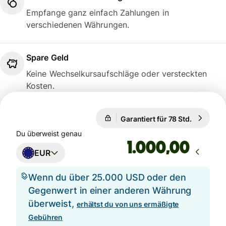
Empfange ganz einfach Zahlungen in
verschiedenen Währungen.
Spare Geld
Keine Wechselkursaufschläge oder versteckten
Kosten.
Garantiert für 78 Std.
1 EUR = 1
Garantiert für 78 Std.
Du überweist genau
,00
EUR
Wenn du über 25.000 USD oder den
Gegenwert in einer anderen Währung
überweist,
erhältst du von uns ermäßigte
Gebühren