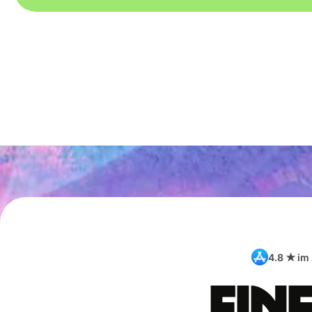
4.8 ★ im
Ein