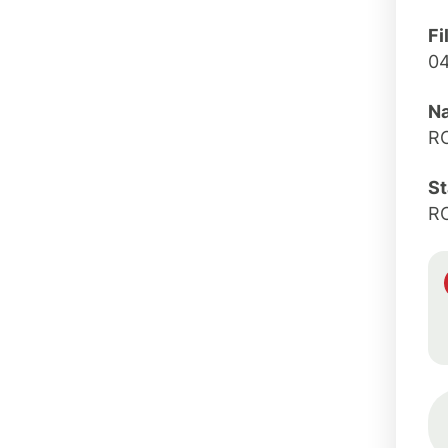
Fi
0
Na
R
St
R