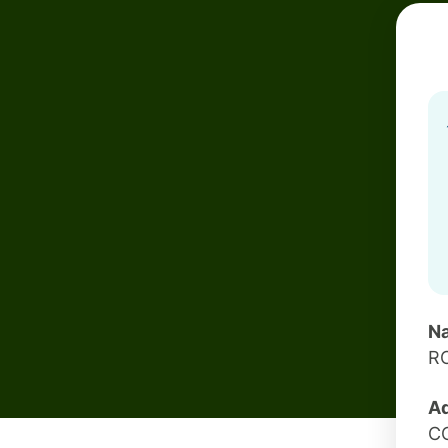
Na
R
Ad
C