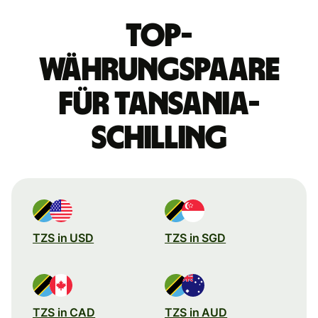
Top-
Währungspaare
für Tansania-
Schilling
TZS in USD
TZS in SGD
TZS in CAD
TZS in AUD