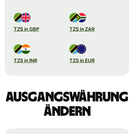
TZS in GBP
TZS in ZAR
TZS in INR
TZS in EUR
Ausgangswährung
ändern