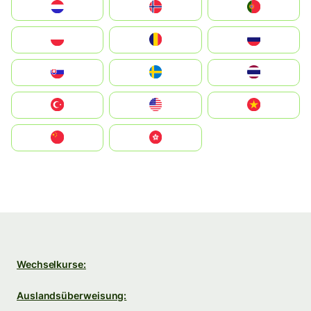
Nederland
Norge
Portugal
Polska
România
Россия
Slovensko
Ruoŧŧa
ไทย
Türkiye
United States
Vietnam
中国
中國香港特別行政區
Wechselkurse:
Auslandsüberweisung: