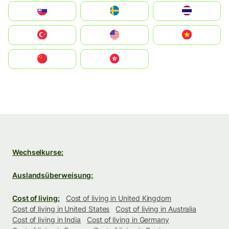
Slovensko
Ruoŧŧa
ไทย
Türkiye
United States
Vietnam
中国
中國香港特別行政區
Wechselkurse:
Auslandsüberweisung:
Cost of living:
Cost of living in United Kingdom
Cost of living in United States
Cost of living in Australia
Cost of living in India
Cost of living in Germany