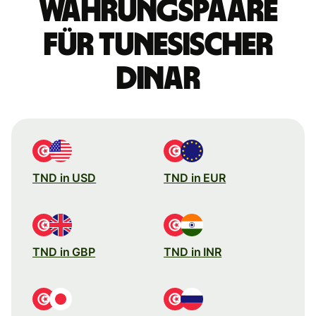
Währungspaare
für tunesischer
Dinar
TND in USD
TND in EUR
TND in GBP
TND in INR