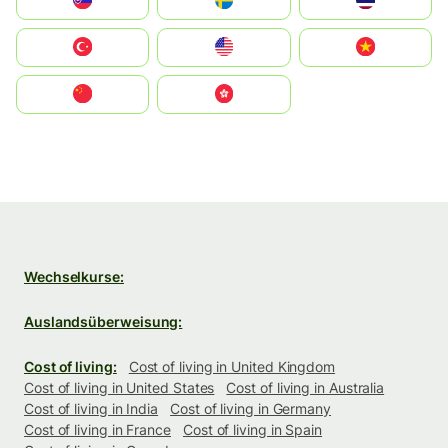
Slovensko
Ruoŧŧa
ไทย
Türkiye
United States
Vietnam
中国
中國香港特別行政區
Wechselkurse:
Auslandsüberweisung:
Cost of living:
Cost of living in United Kingdom
Cost of living in United States
Cost of living in Australia
Cost of living in India
Cost of living in Germany
Cost of living in France
Cost of living in Spain