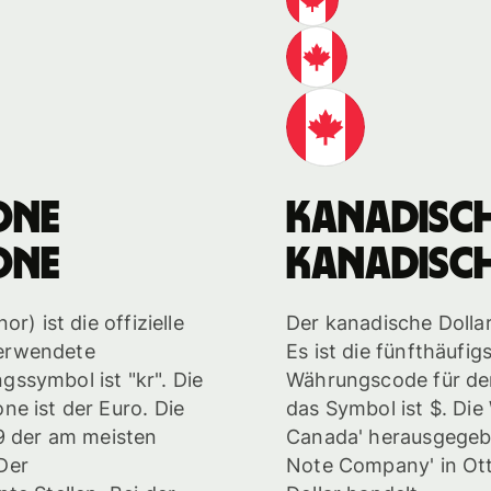
one
kanadisc
one
kanadisc
r) ist die offizielle
Der kanadische Dollar
erwendete
Es ist die fünfthäufi
ssymbol ist "kr". Die
Währungscode für den
e ist der Euro. Die
das Symbol ist $. Die
 9 der am meisten
Canada' herausgegeb
Der
Note Company' in Ot