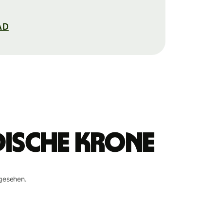
AD
dische Krone
gesehen.