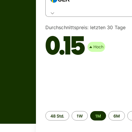
Durchschnittspreis:
letzten 30 Tage
0.15
Hoch
Zeitraum
48 Std.
1W
1M
6M