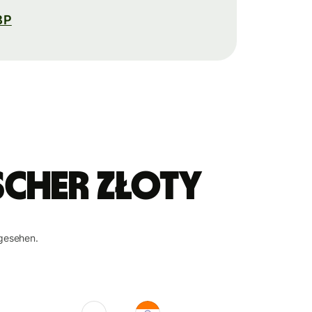
BP
scher Złoty
gesehen.