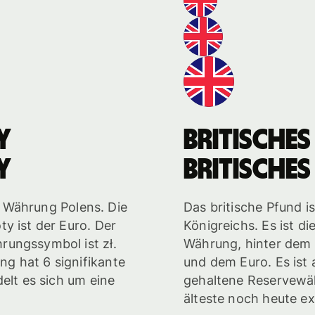
y
britisches
y
britisches
le Währung Polens. Die
Das britische Pfund i
y ist der Euro. Der
Königreichs. Es ist d
rungssymbol ist zł.
Währung, hinter dem 
g hat 6 signifikante
und dem Euro. Es ist 
elt es sich um eine
gehaltene Reservewäh
älteste noch heute e