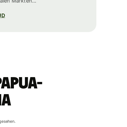
alen Märkten...
UD
papua-
na
gesehen.