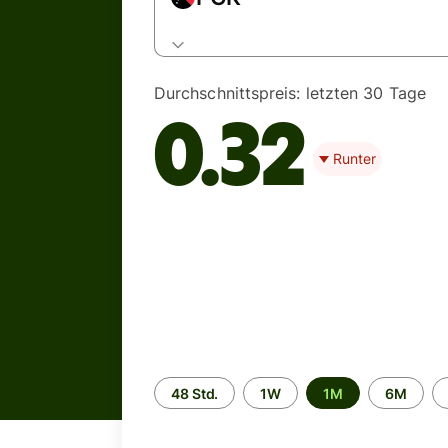
Durchschnittspreis:
letzten 30 Tage
0.32
Runter
Zeitraum
48 Std.
1W
1M
6M