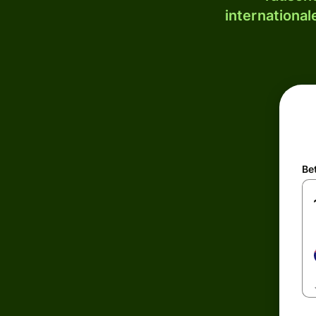
internationa
Be