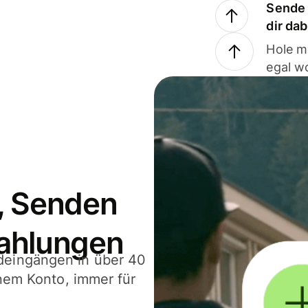
Sende 
dir da
Hole m
egal w
, Senden
ahlungen
deingängen in über 40
inem Konto, immer für