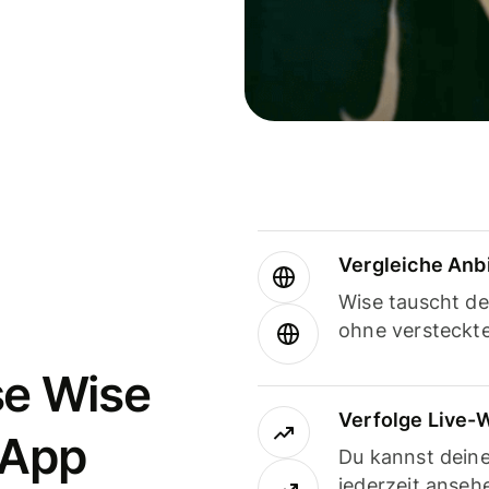
Vergleiche Anb
Wise tauscht d
ohne versteckt
se Wise
Verfolge Live-
-App
Du kannst dein
jederzeit anseh