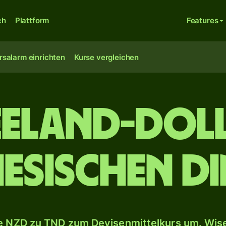
ch
Plattform
Features
rsalarm einrichten
Kurse vergleichen
eeland-Doll
esischen D
 NZD zu TND zum Devisenmittelkurs um. Wise