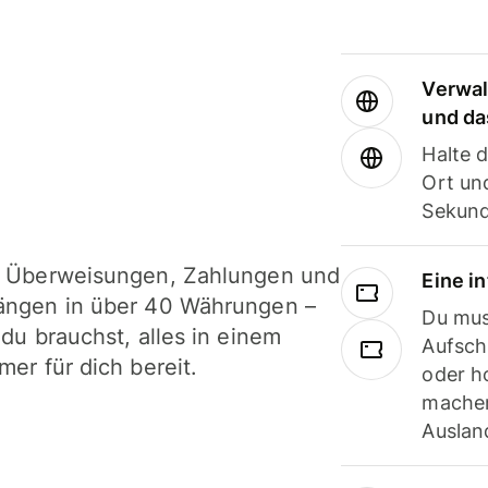
Verwal
und da
Halte 
Ort und
Sekund
i Überweisungen, Zahlungen und
Eine i
ängen in über 40 Währungen –
Du mus
 du brauchst, alles in einem
Aufsch
mer für dich bereit.
oder h
machen
Ausland