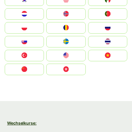
South Korea
Malay
Mexico
Nederland
Norge
Portugal
Polska
România
Россия
Slovensko
Ruoŧŧa
ไทย
Türkiye
United States
Vietnam
中国
中國香港特別行政區
Wechselkurse: