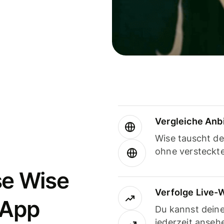
Vergleiche Anb
Wise tauscht d
ohne versteckt
se Wise
Verfolge Live-
-App
Du kannst dein
jederzeit anseh