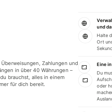
Verwal
und da
Halte 
Ort und
Sekund
i Überweisungen, Zahlungen und
Eine i
ängen in über 40 Währungen –
Du mus
 du brauchst, alles in einem
Aufsch
mer für dich bereit.
oder h
machen
Ausland