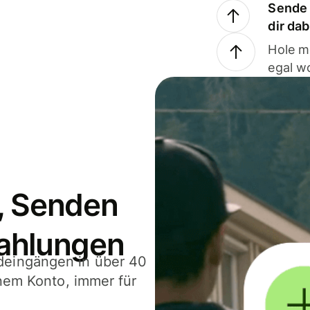
Sende 
dir da
Hole m
egal w
, Senden
ahlungen
deingängen in über 40
inem Konto, immer für