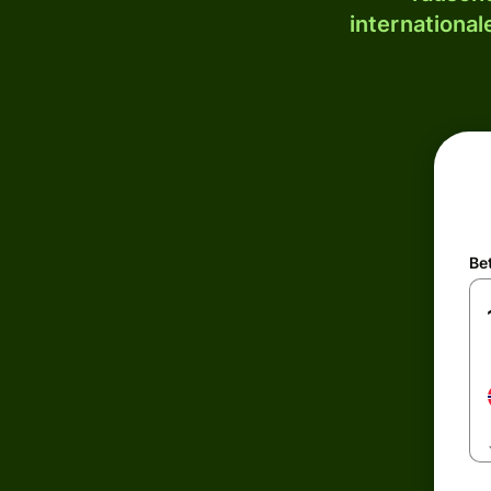
internationa
Be