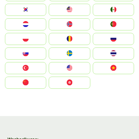
South Korea
Malay
Mexico
Nederland
Norge
Portugal
Polska
România
Россия
Slovensko
Ruoŧŧa
ไทย
Türkiye
United States
Vietnam
中国
中國香港特別行政區