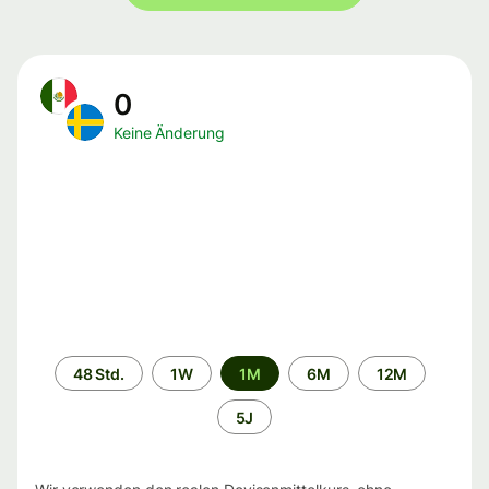
0
Keine Änderung
Zeitraum
48 Std.
1W
1M
6M
12M
5J