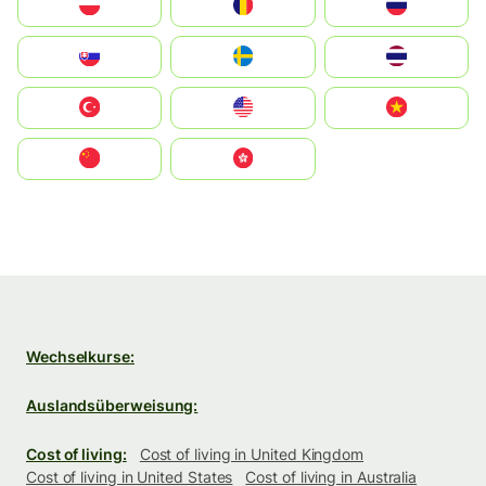
Polska
România
Россия
Slovensko
Ruoŧŧa
ไทย
Türkiye
United States
Vietnam
中国
中國香港特別行政區
Wechselkurse:
Auslandsüberweisung:
Cost of living:
Cost of living in United Kingdom
Cost of living in United States
Cost of living in Australia